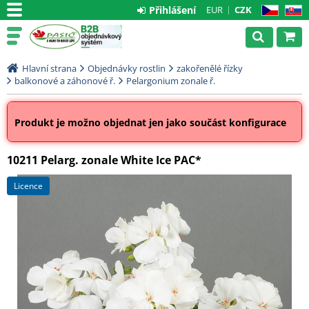
Přihlášení
EUR
CZK
CZ
SK
Hlavní strana
Objednávky rostlin
zakořenělé řízky
balkonové a záhonové ř.
Pelargonium zonale ř.
Produkt je možno objednat jen jako součást konfigurace
10211 Pelarg. zonale White Ice PAC*
licence