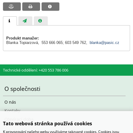
Produkt manažer:
Blanka Topiarzová, 553 666 065; 603 549 762,
blanka@pasic.cz
Technické oddělení: +420 553 786 006
O společnosti
O nás
Kontaky
Otevírací doba
Tato webová stránka používá cookies
Jak nakupovat
K provozování našeho webu využíváme takzvané cookies. Cookies jsou