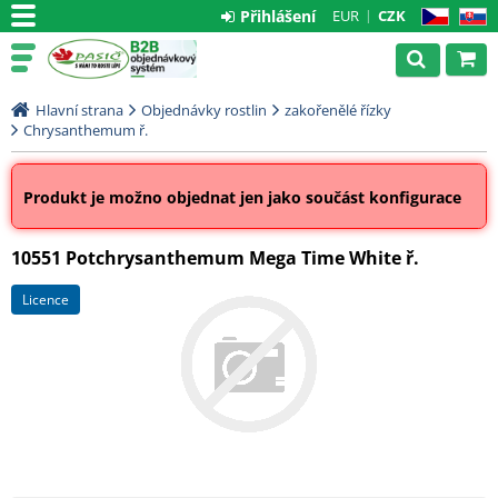
Přihlášení
EUR
CZK
CZ
SK
Hlavní strana
Objednávky rostlin
zakořenělé řízky
Chrysanthemum ř.
Produkt je možno objednat jen jako součást konfigurace
10551 Potchrysanthemum Mega Time White ř.
licence