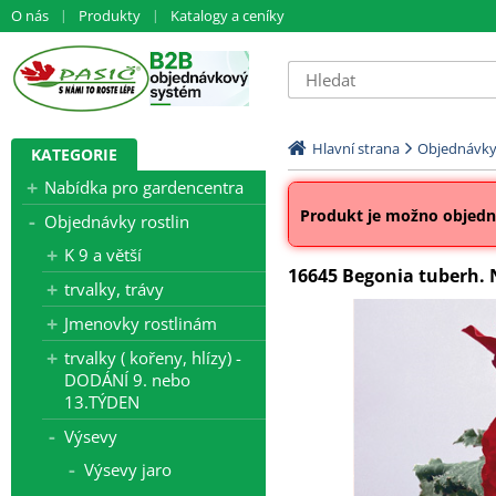
O nás
Produkty
Katalogy a ceníky
Hlavní strana
Objednávky 
KATEGORIE
Nabídka pro gardencentra
Produkt je možno objedna
Objednávky rostlin
K 9 a větší
16645 Begonia tuberh. 
trvalky, trávy
Jmenovky rostlinám
trvalky ( kořeny, hlízy) -
DODÁNÍ 9. nebo
13.TÝDEN
Výsevy
Výsevy jaro