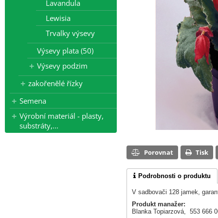
Lavandula
Lewisia
Trvalky výsevy
Výsevy plata (50)
Výsevy podzim
zakořenělé řízky
Semena
Výrobní materiál - plasty,
substráty,...
Porovnat
Tisk
Podrobnosti o produktu
V sadbovači 128 jamek, garant
Produkt manažer:
Blanka Topiarzová, 553 666 