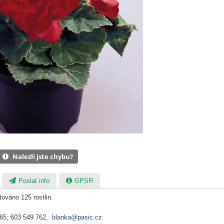
Nalezli jste chybu?
Poslat info
GPSR
ováno 125 rostlin.
065; 603 549 762,
blanka@pasic.cz