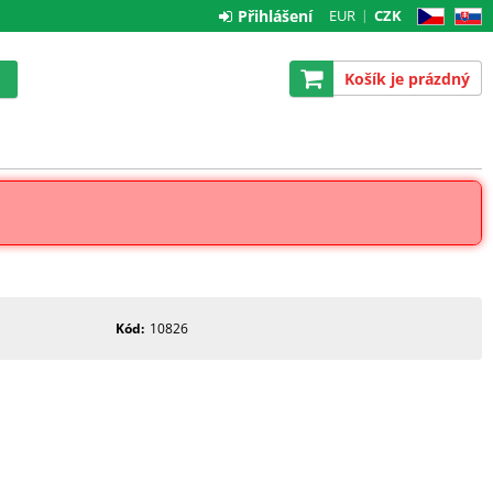
Přihlášení
EUR
CZK
CZ
SK
Košík je prázdný
Kód
10826