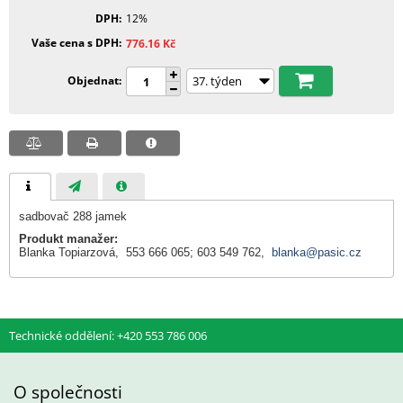
DPH
12%
Vaše cena s DPH
776.16
Kč
Objednat
sadbovač 288 jamek
Produkt manažer:
Blanka Topiarzová, 553 666 065; 603 549 762,
blanka@pasic.cz
Technické oddělení: +420 553 786 006
O společnosti