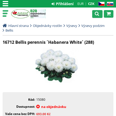
Přihlášení
EUR
CZK
CZ
SK
Hlavní strana
Objednávky rostlin
Výsevy
Výsevy podzim
Bellis
16712 Bellis perennis ´Habanera White´ (288)
Kód
15080
Dostupnost
na objednávku
Vaše cena bez DPH
693.00
Kč