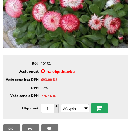
Kód
15105
Dostupnost
na objednávku
Vaše cena bez DPH
693.00
Kč
DPH
12%
Vaše cena s DPH
776.16
Kč
Objednat