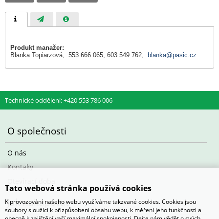
Produkt manažer:
Blanka Topiarzová, 553 666 065; 603 549 762,
blanka@pasic.cz
Technické oddělení: +420 553 786 006
O společnosti
O nás
Kontaky
Otevírací doba
Tato webová stránka používá cookies
Jak nakupovat
K provozování našeho webu využíváme takzvané cookies. Cookies jsou
soubory sloužící k přizpůsobení obsahu webu, k měření jeho funkčnosti a
obecně k zajištění vaší maximální spokojenosti. Dejte nám vědět o svých