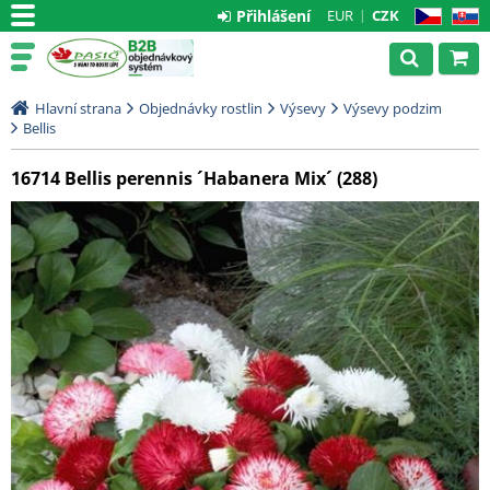
Přihlášení
EUR
CZK
CZ
SK
Hlavní strana
Objednávky rostlin
Výsevy
Výsevy podzim
Bellis
16714 Bellis perennis ´Habanera Mix´ (288)