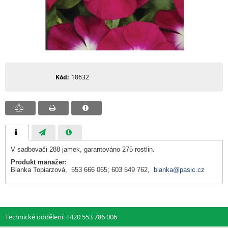
Kód
18632
V sadbovači 288 jamek, garantováno 275 rostlin.
Produkt manažer:
Blanka Topiarzová, 553 666 065; 603 549 762,
blanka@pasic.cz
Technické oddělení: +420 553 786 006