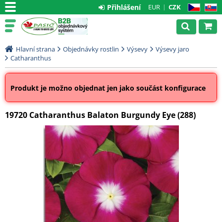
Přihlášení
EUR
CZK
CZ
SK
Hlavní strana
Objednávky rostlin
Výsevy
Výsevy jaro
Catharanthus
Produkt je možno objednat jen jako součást konfigurace
19720 Catharanthus Balaton Burgundy Eye (288)