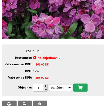
Kód
15118
Dostupnost
na objednávku
Vaše cena bez DPH
1 166.00
Kč
DPH
12%
Vaše cena s DPH
1 305.92
Kč
Objednat