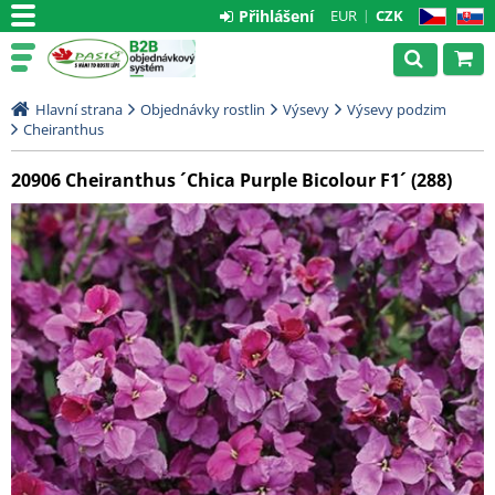
Přihlášení
EUR
CZK
CZ
SK
Hlavní strana
Objednávky rostlin
Výsevy
Výsevy podzim
Cheiranthus
20906 Cheiranthus ´Chica Purple Bicolour F1´ (288)