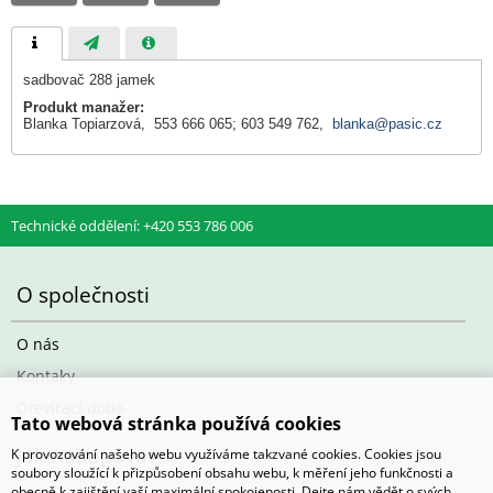
sadbovač 288 jamek
Produkt manažer:
Blanka Topiarzová, 553 666 065; 603 549 762,
blanka@pasic.cz
Technické oddělení: +420 553 786 006
O společnosti
O nás
Kontaky
Otevírací doba
Tato webová stránka používá cookies
Jak nakupovat
K provozování našeho webu využíváme takzvané cookies. Cookies jsou
soubory sloužící k přizpůsobení obsahu webu, k měření jeho funkčnosti a
obecně k zajištění vaší maximální spokojenosti. Dejte nám vědět o svých