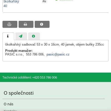
školkařský
/
ks
40
školkařský sadbovač 53 x 30 x 16cm, 40 jamek, objem buňky 235cc
Produkt manažer:
PASIČ s.r.o., 553 786 006,
pasic@pasic.cz
Technické oddělení: +420 553 786 006
O společnosti
O nás