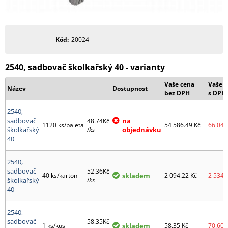
Kód
20024
2540, sadbovač školkařský 40 - varianty
Vaše cena
Vaše 
Název
Dostupnost
bez DPH
s DPH
2540,
sadbovač
na
48.74Kč
1120 ks/paleta
54 586.49
Kč
66 049
školkařský
/
ks
objednávku
40
2540,
sadbovač
52.36Kč
40 ks/karton
skladem
2 094.22
Kč
2 534.
školkařský
/
ks
40
2540,
sadbovač
58.35Kč
1 ks/kus
skladem
58.35
Kč
70.60
K