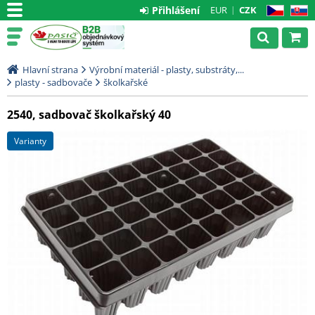
Přihlášení
EUR
CZK
CZ
SK
Hlavní strana
Výrobní materiál - plasty, substráty,...
plasty - sadbovače
školkařské
2540, sadbovač školkařský 40
varianty