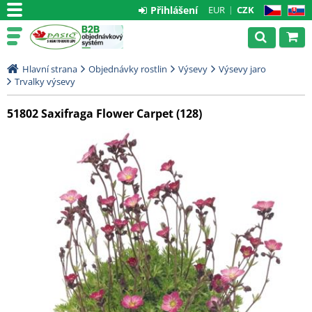
Přihlášení
EUR
CZK
CZ
SK
Hlavní strana
Objednávky rostlin
Výsevy
Výsevy jaro
Trvalky výsevy
51802 Saxifraga Flower Carpet (128)