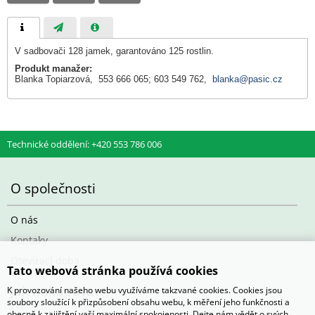
V sadbovači 128 jamek, garantováno 125 rostlin.
Produkt manažer:
Blanka Topiarzová, 553 666 065; 603 549 762,
blanka@pasic.cz
Technické oddělení: +420 553 786 006
O společnosti
O nás
Kontaky
Otevírací doba
Tato webová stránka používá cookies
Jak nakupovat
K provozování našeho webu využíváme takzvané cookies. Cookies jsou
soubory sloužící k přizpůsobení obsahu webu, k měření jeho funkčnosti a
obecně k zajištění vaší maximální spokojenosti. Dejte nám vědět o svých