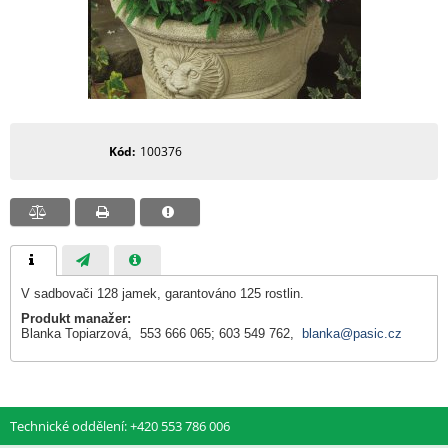
Kód
100376
V sadbovači 128 jamek, garantováno 125 rostlin.
Produkt manažer:
Blanka Topiarzová, 553 666 065; 603 549 762,
blanka@pasic.cz
Technické oddělení: +420 553 786 006