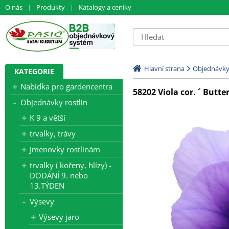
O nás
Produkty
Katalogy a ceníky
Hlavní strana
Objednávky 
KATEGORIE
Nabídka pro gardencentra
58202 Viola cor. ´ Butte
Objednávky rostlin
K 9 a větší
trvalky, trávy
Jmenovky rostlinám
trvalky ( kořeny, hlízy) -
DODÁNÍ 9. nebo
13.TÝDEN
Výsevy
Výsevy jaro