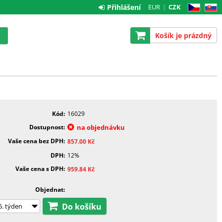
Přihlášení
EUR
CZK
CZ
SK
Košík je prázdný
Kód
16029
Dostupnost
na objednávku
Vaše cena bez DPH
857.00
Kč
DPH
12%
Vaše cena s DPH
959.84
Kč
Objednat
Do košíku