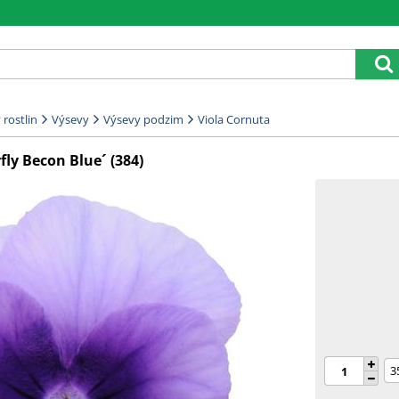
rostlin
Výsevy
Výsevy podzim
Viola Cornuta
rfly Becon Blue´ (384)