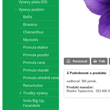
Výsevy plata (50)
Výsevy podzim
Bellis
Brassica
Cheiranthus
Myosotis
Primula elatior
Primula pozdní
Porovnat
Tisk
Primula raná
Primula staude
Podrobnosti o produktu
Primula středně raná
sadbovač 384 jamek,
Ranunculus
Produkt manažer:
Blanka Topiarzová, 553 666 
Trvalky výsevy
Viola Big Up,
Farandole