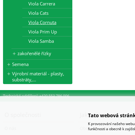
Viola Carrera
Viola Cats
Viola Cornuta
Viola Prim Up
Viola Samba
zakořenělé řízky
Semena
Výrobní materiál - plasty,
substráty,...
Technické oddělení: +420 553 786 006
O společnosti
Jak nakupovat
Tato webová stránk
K provozování našeho webu 
O nás
Obchodní podmínky
funkčnosti a obecně k zajiš