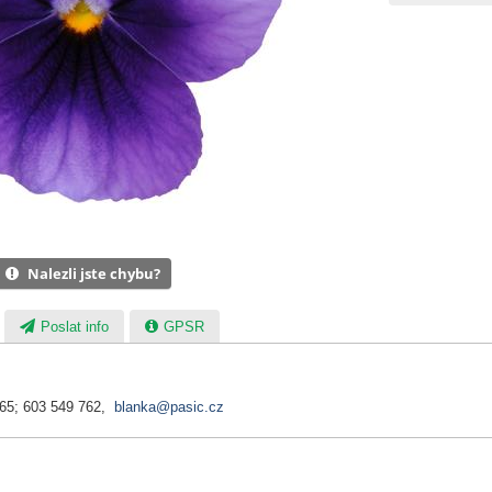
Nalezli jste chybu?
Poslat info
GPSR
065; 603 549 762,
blanka@pasic.cz