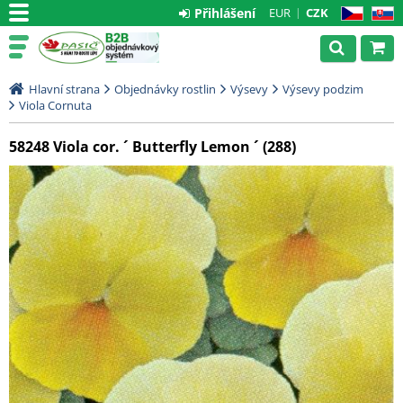
Přihlášení
EUR
CZK
CZ
SK
Hlavní strana
Objednávky rostlin
Výsevy
Výsevy podzim
Viola Cornuta
58248 Viola cor. ´ Butterfly Lemon ´ (288)