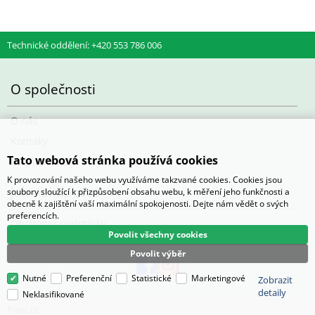
Technické oddělení: +420 553 786 006
O společnosti
O nás
Kontaky
Tato webová stránka používá cookies
Otevírací doba
K provozování našeho webu využíváme takzvané cookies. Cookies jsou
Jak nakupovat
soubory sloužící k přizpůsobení obsahu webu, k měření jeho funkčnosti a
obecně k zajištění vaší maximální spokojenosti. Dejte nám vědět o svých
preferencích.
Obchodní podmínky
Povolit všechny cookies
Povolit výběr
Nutné
Preferenční
Statistické
Marketingové
Zobrazit
detaily
Neklasifikované
Pasič.cz