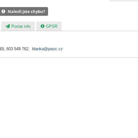
Nalezli jste chybu?
Poslat info
GPSR
065; 603 549 762,
blanka@pasic.cz