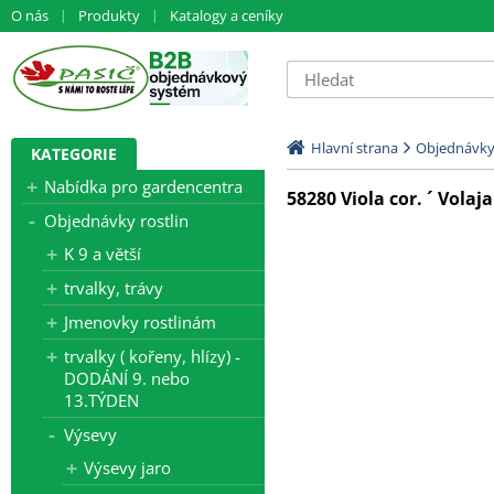
O nás
Produkty
Katalogy a ceníky
Hlavní strana
Objednávky 
KATEGORIE
Nabídka pro gardencentra
58280 Viola cor. ´ Volaj
Objednávky rostlin
K 9 a větší
trvalky, trávy
Jmenovky rostlinám
trvalky ( kořeny, hlízy) -
DODÁNÍ 9. nebo
13.TÝDEN
Výsevy
Výsevy jaro