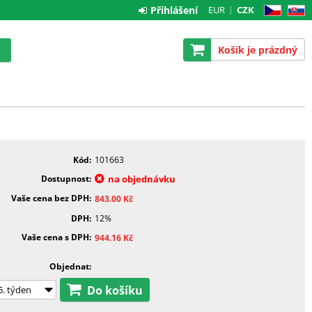
Přihlášení
EUR
CZK
CZ
SK
Košík je prázdný
Kód
101663
Dostupnost
na objednávku
Vaše cena bez DPH
843.00
Kč
DPH
12%
Vaše cena s DPH
944.16
Kč
Objednat
Do košíku