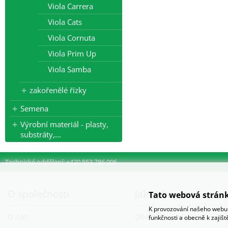
Viola Carrera
Viola Cats
Viola Cornuta
Viola Prim Up
Viola Samba
zakořenělé řízky
Semena
Výrobní materiál - plasty,
substráty,...
Technické oddělení: +420 553 786 006
O společnosti
Jak nakupovat
Tato webová stránk
K provozování našeho webu 
O nás
Obchodní podmínky
funkčnosti a obecně k zajiš