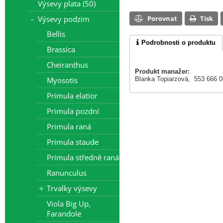
Výsevy plata (50)
Výsevy podzim
Porovnat
Tisk
Bellis
Podrobnosti o produktu
Brassica
Cheiranthus
Produkt manažer:
Myosotis
Blanka Topiarzová, 553 666 
Primula elatior
Primula pozdní
Primula raná
Primula staude
Primula středně raná
Ranunculus
Trvalky výsevy
Viola Big Up,
Farandole