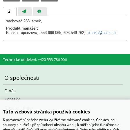
sadbovač 288 jamek,
Produkt manažer:
Blanka Topiarzová, 553 666 065; 603 549 762,
blanka@pasic.cz
Technické oddělení: +420 553 786 006
O společnosti
O nás
Kontaky
Otevírací doba
Tato webová stránka používá cookies
Jak nakupovat
K provozování našeho webu využíváme takzvané cookies. Cookies jsou
soubory sloužící k přizpůsobení obsahu webu, k měření jeho funkčnosti a
obecně k zajištění vaší maximální spokojenosti. Dejte nám vědět o svých