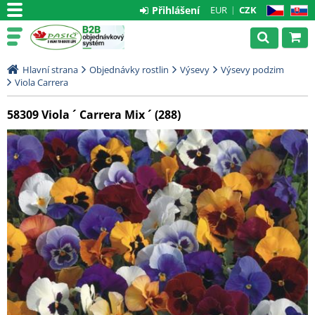
Přihlášení
EUR
CZK
CZ
SK
Hlavní strana
Objednávky rostlin
Výsevy
Výsevy podzim
Viola Carrera
58309 Viola ´ Carrera Mix ´ (288)