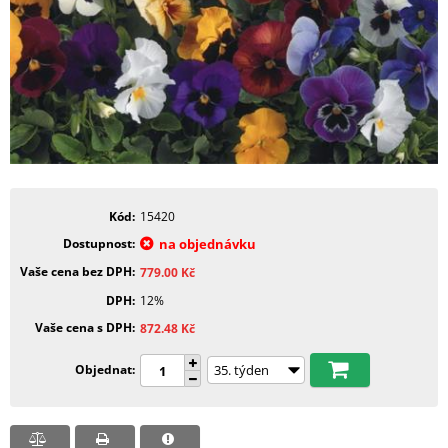
Kód
15420
Dostupnost
na objednávku
Vaše cena bez DPH
779.00
Kč
DPH
12%
Vaše cena s DPH
872.48
Kč
Objednat