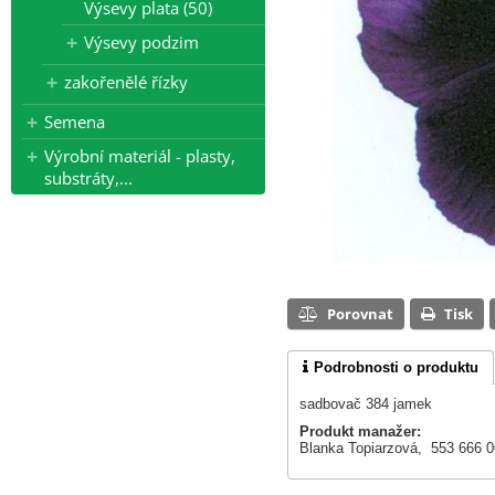
Výsevy plata (50)
Výsevy podzim
zakořenělé řízky
Semena
Výrobní materiál - plasty,
substráty,...
Porovnat
Tisk
Podrobnosti o produktu
sadbovač 384 jamek
Produkt manažer:
Blanka Topiarzová, 553 666 