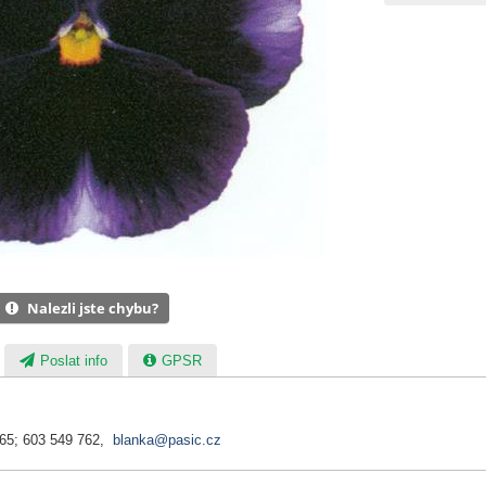
Nalezli jste chybu?
Poslat info
GPSR
065; 603 549 762,
blanka@pasic.cz