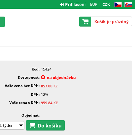
Přihlášení
EUR
CZK
CZ
SK
Košík je prázdný
Kód
15424
Dostupnost
na objednávku
Vaše cena bez DPH
857.00
Kč
DPH
12%
Vaše cena s DPH
959.84
Kč
Objednat
Do košíku