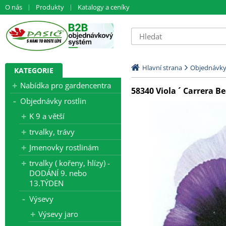
O nás
Produkty
Katalogy a ceníky
Hlavní strana
Objednávky 
KATEGORIE
Nabídka pro gardencentra
58340 Viola ´ Carrera Be
Objednávky rostlin
K 9 a větší
trvalky, trávy
Jmenovky rostlinám
trvalky ( kořeny, hlízy) -
DODÁNÍ 9. nebo
13.TÝDEN
Výsevy
Výsevy jaro