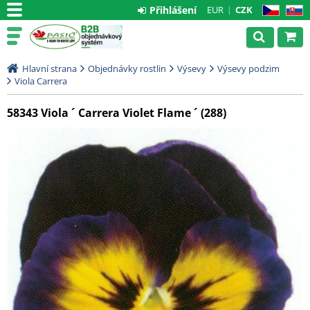
Přihlášení
EUR
CZK
CZ
SK
Hlavní strana
Objednávky rostlin
Výsevy
Výsevy podzim
Viola Carrera
58343 Viola ´ Carrera Violet Flame ´ (288)