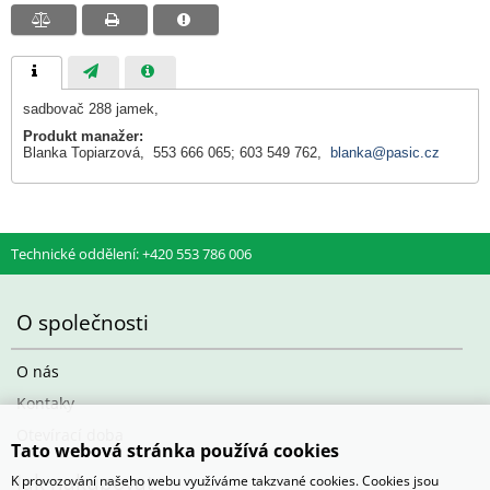
sadbovač 288 jamek,
Produkt manažer:
Blanka Topiarzová, 553 666 065; 603 549 762,
blanka@pasic.cz
Technické oddělení: +420 553 786 006
O společnosti
O nás
Kontaky
Otevírací doba
Tato webová stránka používá cookies
Jak nakupovat
K provozování našeho webu využíváme takzvané cookies. Cookies jsou