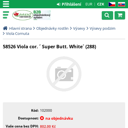
Přihlášení
EUR
CZK
CZ
SK
Hlavní strana
Objednávky rostlin
Výsevy
Výsevy podzim
Viola Cornuta
58526 Viola cor. ´ Super Butt. White´ (288)
Kód
102000
Dostupnost
na objednávku
Vaše cena bez DPH
802.00
Kč