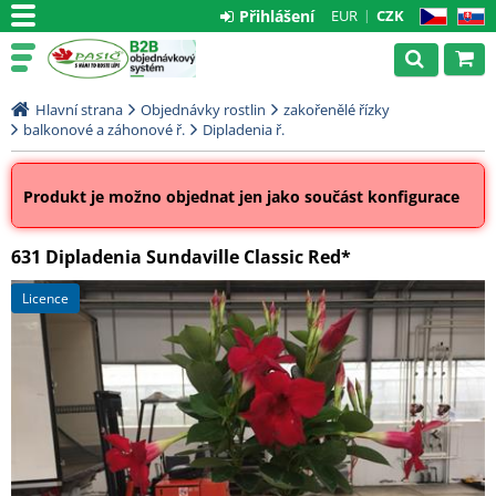
Přihlášení
EUR
CZK
CZ
SK
Hlavní strana
Objednávky rostlin
zakořenělé řízky
balkonové a záhonové ř.
Dipladenia ř.
Produkt je možno objednat jen jako součást konfigurace
631 Dipladenia Sundaville Classic Red*
licence