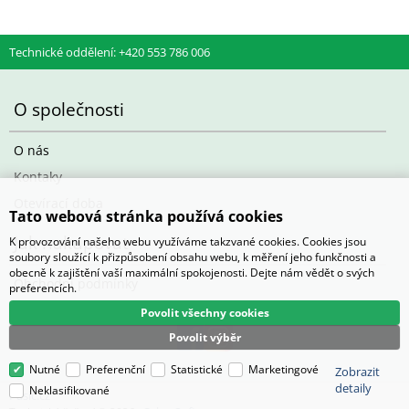
Technické oddělení: +420 553 786 006
O společnosti
O nás
Kontaky
Otevírací doba
Tato webová stránka používá cookies
Jak nakupovat
K provozování našeho webu využíváme takzvané cookies. Cookies jsou
soubory sloužící k přizpůsobení obsahu webu, k měření jeho funkčnosti a
obecně k zajištění vaší maximální spokojenosti. Dejte nám vědět o svých
Obchodní podmínky
preferencích.
Povolit všechny cookies
Povolit výběr
Nutné
Preferenční
Statistické
Marketingové
Zobrazit
detaily
Neklasifikované
Pasič.cz