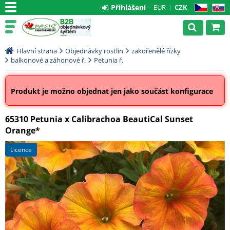
Přihlášení
EUR
CZK
CZ
SK
Hlavní strana
Objednávky rostlin
zakořenělé řízky
balkonové a záhonové ř.
Petunia ř.
Produkt je možno objednat jen jako součást konfigurace
65310 Petunia x Calibrachoa BeautiCal Sunset
Orange*
licence