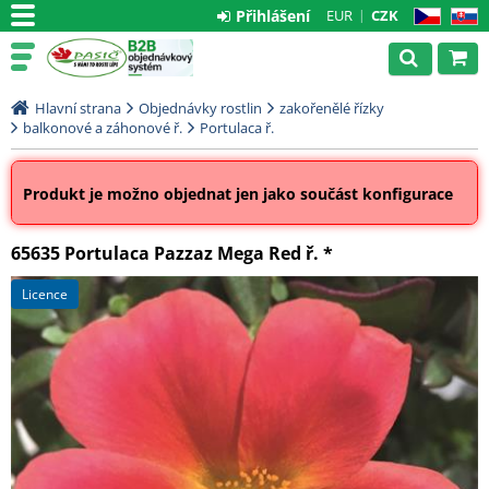
Přihlášení
EUR
CZK
CZ
SK
Hlavní strana
Objednávky rostlin
zakořenělé řízky
balkonové a záhonové ř.
Portulaca ř.
Produkt je možno objednat jen jako součást konfigurace
65635 Portulaca Pazzaz Mega Red ř. *
licence