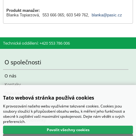
Produkt manažer:
Blanka Topiarzová, 553 666 065; 603 549 762,
blanka@pasic.cz
Technické oddělení: +420 553 786 006
O společnosti
O nás
Kontaky
Otevírací doba
Tato webová stránka používá cookies
Jak nakupovat
K provozování našeho webu využíváme takzvané cookies. Cookies jsou
soubory sloužící k přizpůsobení obsahu webu, k měření jeho funkčnosti a
obecně k zajištění vaší maximální spokojenosti. Dejte nám vědět o svých
Obchodní podmínky
preferencích.
Povolit všechny cookies