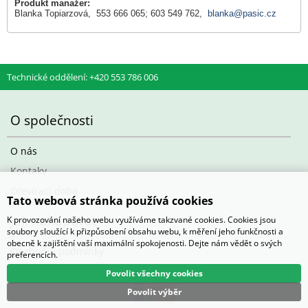
Produkt manažer:
Blanka Topiarzová, 553 666 065; 603 549 762,
blanka@pasic.cz
Technické oddělení: +420 553 786 006
O společnosti
O nás
Kontaky
Otevírací doba
Tato webová stránka používá cookies
Jak nakupovat
K provozování našeho webu využíváme takzvané cookies. Cookies jsou
soubory sloužící k přizpůsobení obsahu webu, k měření jeho funkčnosti a
obecně k zajištění vaší maximální spokojenosti. Dejte nám vědět o svých
Obchodní podmínky
preferencích.
Povolit všechny cookies
Povolit výběr