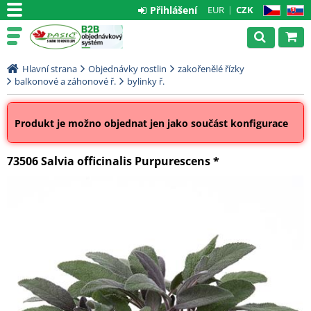
Přihlášení
EUR
CZK
CZ
SK
Hlavní strana
Objednávky rostlin
zakořenělé řízky
balkonové a záhonové ř.
bylinky ř.
Produkt je možno objednat jen jako součást konfigurace
73506 Salvia officinalis Purpurescens *