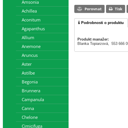
Amsonia
Porovnat
Tisk
Achillea
Aconitum
Podrobnosti o produktu
Agapanthus
Allium
Produkt manažer:
Blanka Topiarzová, 553 666 
Anemone
Aruncus
Aster
Astilbe
Begonia
Brunnera
Campanula
Canna
Chelone
Cimicifuga