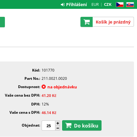
Přihlášení
EUR
CZK
CZ
SK
Košík je prázdný
Kód
101770
Part No.
211.0021.0020
Dostupnost
na objednávku
Vaše cena bez DPH
41.20
Kč
DPH
12%
Vaše cena s DPH
46.14
Kč
Do košíku
Objednat