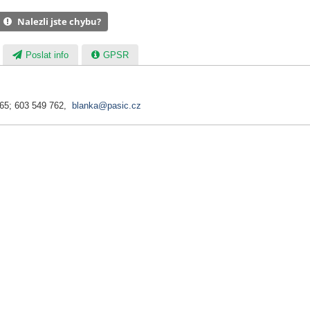
Nalezli jste chybu?
Poslat info
GPSR
065; 603 549 762,
blanka@pasic.cz