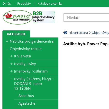
O nás
Produkty
Katalogy a ceníky
Hlavní strana
Objednávky 
KATEGORIE
Nabídka pro gardencentra
Astilbe hyb. Power Pop (
Objednávky rostlin
K 9 a větší
trvalky, trávy
Jmenovky rostlinám
trvalky ( kořeny, hlízy) -
DODÁNÍ 9. nebo
13.TÝDEN
Acanthus
Agastache