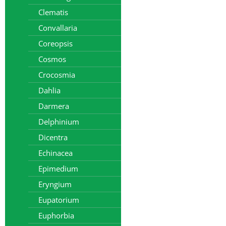
Clematis
Convallaria
Coreopsis
Cosmos
Crocosmia
Dahlia
Darmera
Delphinium
Dicentra
Echinacea
Epimedium
Eryngium
Eupatorium
Euphorbia