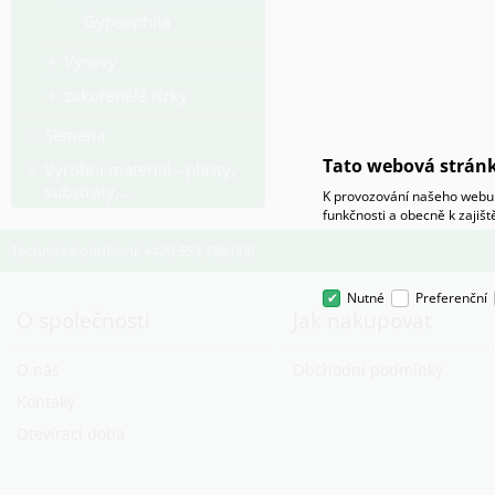
Gypsophila
Výsevy
zakořenělé řízky
Semena
Tato webová stránk
Výrobní materiál - plasty,
substráty,...
K provozování našeho webu 
funkčnosti a obecně k zajiš
Technické oddělení: +420 553 786 006
Nutné
Preferenční
O společnosti
Jak nakupovat
O nás
Obchodní podmínky
Kontaky
Otevírací doba