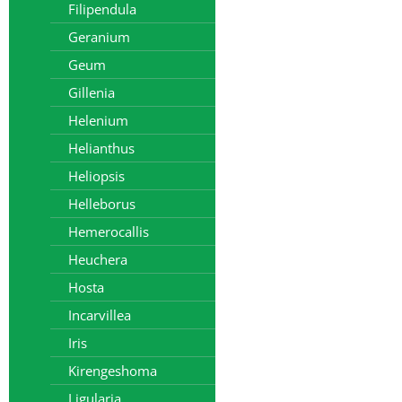
Filipendula
Geranium
Geum
Gillenia
Helenium
Helianthus
Heliopsis
Helleborus
Hemerocallis
Heuchera
Hosta
Incarvillea
Iris
Kirengeshoma
Ligularia