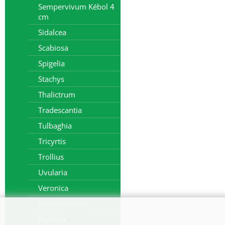
Sempervivum Kébol 4
cm
Sidalcea
Scabiosa
Spigelia
Stachys
Thalictrum
Tradescantia
Tulbaghia
Tricyrtis
Trollius
Uvularia
Veronica
Veronicastrum
Baptisia