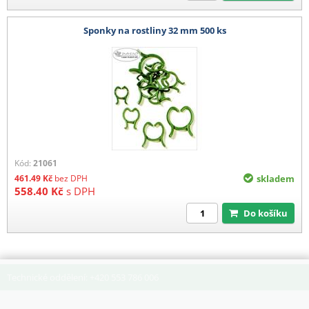
Sponky na rostliny 32 mm 500 ks
Kód:
21061
461.49
Kč
bez DPH
skladem
558.40
Kč
s DPH
Do košíku
Technické oddělení: +420 553 786 006