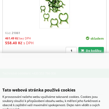
Kód:
21061
461.49
Kč
bez DPH
skladem
558.40
Kč
s DPH
Do košíku
Technické oddělení: +420 553 786 006
O společnosti
Tato webová stránka používá cookies
K provozování našeho webu využíváme takzvané cookies. Cookies jsou
O nás
soubory sloužící k přizpůsobení obsahu webu, k měření jeho funkčnosti a
obecně k zajištění vaší maximální spokojenosti. Dejte nám vědět o svých
Kontaky