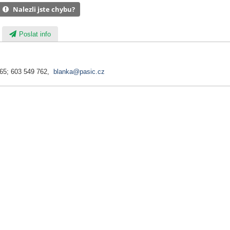
Nalezli jste chybu?
Poslat info
065; 603 549 762,
blanka@pasic.cz