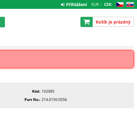
Přihlášení
EUR
CZK
CZ
SK
Košík je prázdný
Kód
102085
Part No.
214.0150.0556