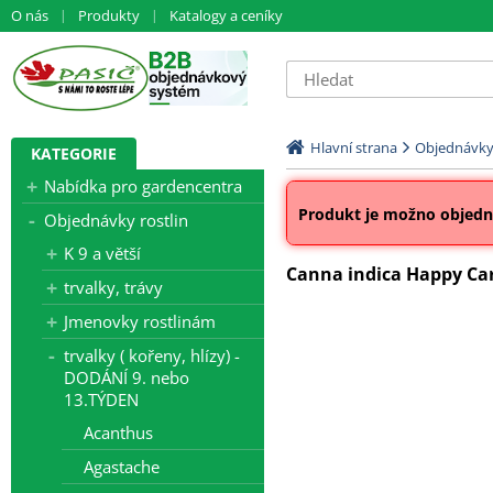
O nás
Produkty
Katalogy a ceníky
Hlavní strana
Objednávky 
KATEGORIE
Nabídka pro gardencentra
Produkt je možno objedna
Objednávky rostlin
K 9 a větší
Canna indica Happy Car
trvalky, trávy
Jmenovky rostlinám
trvalky ( kořeny, hlízy) -
DODÁNÍ 9. nebo
13.TÝDEN
Acanthus
Agastache