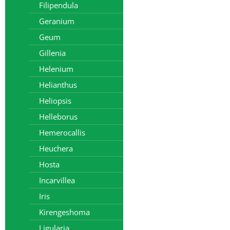
Filipendula
Geranium
Geum
Gillenia
Helenium
Helianthus
Heliopsis
Helleborus
Hemerocallis
Heuchera
Hosta
Incarvillea
Iris
Kirengeshoma
Ligularia