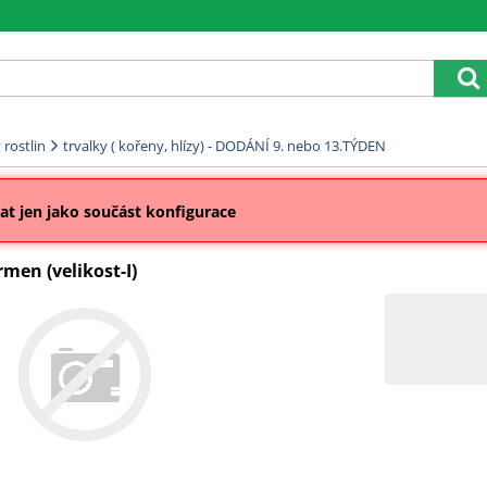
rostlin
trvalky ( kořeny, hlízy) - DODÁNÍ 9. nebo 13.TÝDEN
t jen jako součást konfigurace
men (velikost-I)