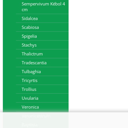
Sempervivum Kébol 4
cm
Sidalcea
Scabiosa
Spigelia
Stachys
Thalictrum
Tradescantia
Tulbaghia
Tricyrtis
Trollius
Uvularia
Veronica
Veronicastrum
Baptisia