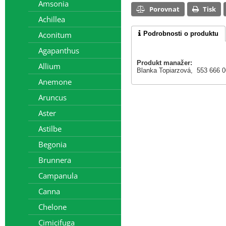
Amsonia
Porovnat
Tisk
Achillea
Podrobnosti o produktu
Aconitum
Agapanthus
Produkt manažer:
Allium
Blanka Topiarzová, 553 666 
Anemone
Aruncus
Aster
Astilbe
Begonia
Brunnera
Campanula
Canna
Chelone
Cimicifuga