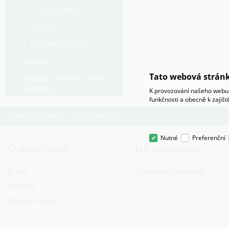
Gypsophila
Výsevy
zakořenělé řízky
Semena
Tato webová stránk
Výrobní materiál - plasty,
substráty,...
K provozování našeho webu 
funkčnosti a obecně k zajiš
Technické oddělení: +420 553 786 006
Nutné
Preferenční
O společnosti
Jak nakupovat
O nás
Obchodní podmínky
Kontaky
Otevírací doba