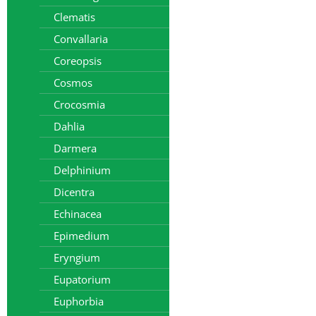
Clematis
Convallaria
Coreopsis
Cosmos
Crocosmia
Dahlia
Darmera
Delphinium
Dicentra
Echinacea
Epimedium
Eryngium
Eupatorium
Euphorbia