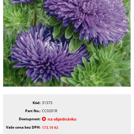
Kód
31373
Part No.
CC0201R
Dostupnost
na objednávku
Vaše cena bez DPH
173.19
Kč