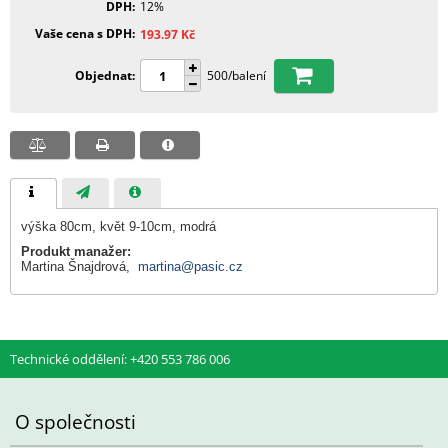
DPH
12%
Vaše cena s DPH
193.97
Kč
Objednat
500/balení
výška 80cm, květ 9-10cm, modrá
Produkt manažer:
Martina Šnajdrová,
martina@pasic.cz
Technické oddělení: +420 553 786 006
O společnosti