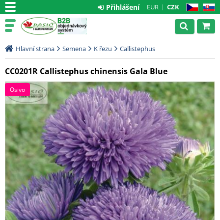
Přihlášení
EUR
CZK
CZ
SK
Hlavní strana
Semena
K řezu
Callistephus
CC0201R Callistephus chinensis Gala Blue
Osivo