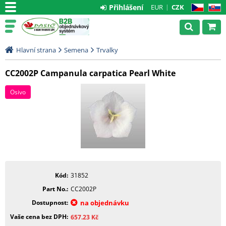
Přihlášení
EUR
CZK
CZ
SK
Hlavní strana
Semena
Trvalky
CC2002P Campanula carpatica Pearl White
Osivo
Kód
31852
Part No.
CC2002P
Dostupnost
na objednávku
Vaše cena bez DPH
657.23
Kč