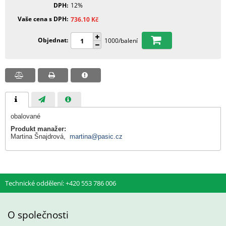
DPH
12%
Vaše cena s DPH
736.10
Kč
Objednat
1000/balení
obalované
Produkt manažer:
Martina Šnajdrová,
martina@pasic.cz
Technické oddělení: +420 553 786 006
O společnosti