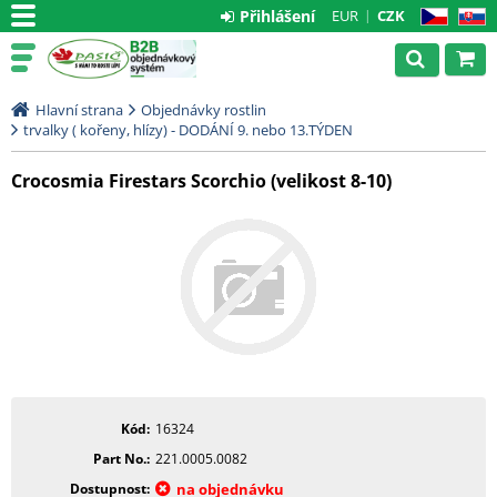
Přihlášení
EUR
CZK
CZ
SK
Hlavní strana
Objednávky rostlin
trvalky ( kořeny, hlízy) - DODÁNÍ 9. nebo 13.TÝDEN
Crocosmia Firestars Scorchio (velikost 8-10)
Kód
16324
Part No.
221.0005.0082
Dostupnost
na objednávku