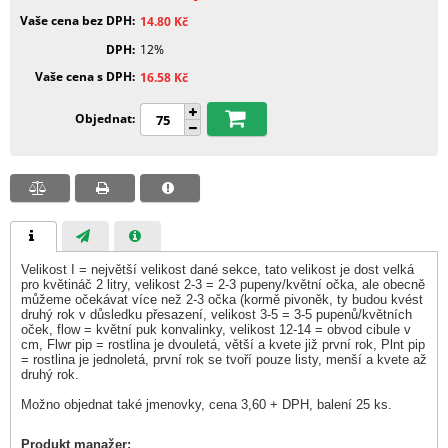
Vaše cena bez DPH
14.80
Kč
DPH
12%
Vaše cena s DPH
16.58
Kč
Objednat
Velikost I = největší velikost dané sekce, tato velikost je dost velká
pro květináč 2 litry, velikost 2-3 = 2-3 pupeny/květní očka, ale obecně
můžeme očekávat více než 2-3 očka (kormě pivoněk, ty budou kvést
druhý rok v důsledku přesazení, velikost 3-5 = 3-5 pupenů/květních
oček, flow = květní puk konvalinky, velikost 12-14 = obvod cibule v
cm, Flwr pip = rostlina je dvouletá, větší a kvete již první rok, Plnt pip
= rostlina je jednoletá, první rok se tvoří pouze listy, menší a kvete až
druhý rok.
Možno objednat také jmenovky, cena 3,60 + DPH, balení 25 ks.
Produkt manažer: