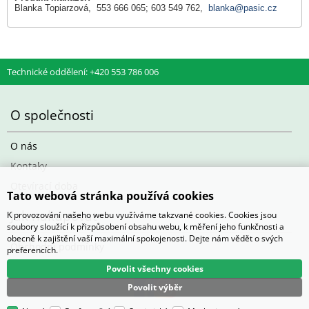
Blanka Topiarzová, 553 666 065; 603 549 762,
blanka@pasic.cz
Technické oddělení: +420 553 786 006
O společnosti
O nás
Kontaky
Otevírací doba
Tato webová stránka používá cookies
Jak nakupovat
K provozování našeho webu využíváme takzvané cookies. Cookies jsou
soubory sloužící k přizpůsobení obsahu webu, k měření jeho funkčnosti a
obecně k zajištění vaší maximální spokojenosti. Dejte nám vědět o svých
Obchodní podmínky
preferencích.
Povolit všechny cookies
Povolit výběr