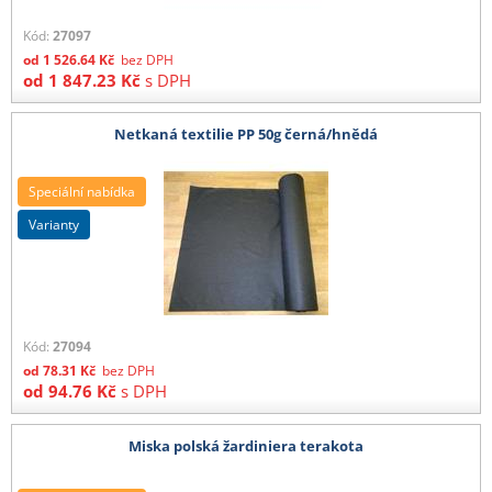
Kód:
27097
od
1 526.64
Kč
bez DPH
od
1 847.23
Kč
s DPH
Netkaná textilie PP 50g černá/hnědá
Speciální nabídka
varianty
Kód:
27094
od
78.31
Kč
bez DPH
od
94.76
Kč
s DPH
Miska polská žardiniera terakota