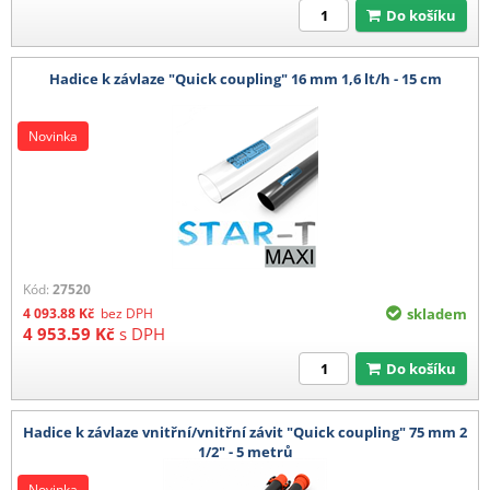
Do košíku
Hadice k závlaze "Quick coupling" 16 mm 1,6 lt/h - 15 cm
Novinka
Kód:
27520
4 093.88
Kč
bez DPH
skladem
4 953.59
Kč
s DPH
Do košíku
Hadice k závlaze vnitřní/vnitřní závit "Quick coupling" 75 mm 2
1/2" - 5 metrů
Novinka