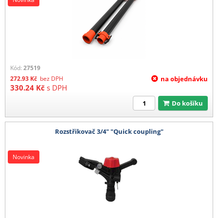
Kód:
27519
272.93
Kč
bez DPH
na objednávku
330.24
Kč
s DPH
Do košíku
Rozstřikovač 3/4" "Quick coupling"
Novinka