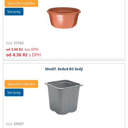
Speciální nabídka
varianty
Kód:
27162
od
3.60
Kč
bez DPH
od
4.36
Kč
s DPH
Modif. 8x8x8 BS šedý
Speciální nabídka
varianty
Kód:
25937