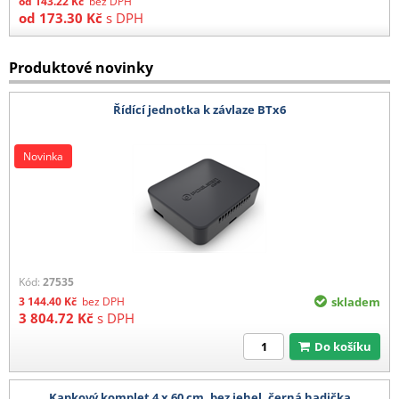
od
143.22
Kč
bez DPH
od
173.30
Kč
s DPH
Produktové novinky
Řídící jednotka k závlaze BTx6
Novinka
Kód:
27535
3 144.40
Kč
bez DPH
skladem
3 804.72
Kč
s DPH
Do košíku
Kapkový komplet 4 x 60 cm, bez jehel, černá hadička