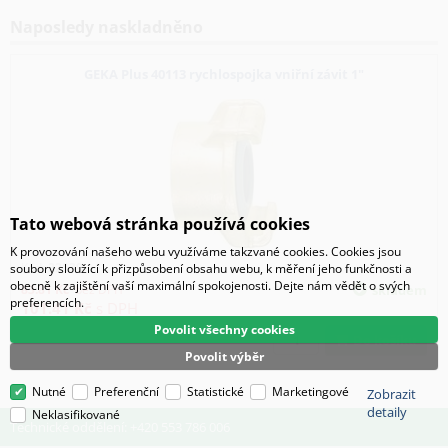
Naposledy naskladněno
GEKA Plus 40113 rychlospojka vniřní závit 1"
Tato webová stránka používá cookies
K provozování našeho webu využíváme takzvané cookies. Cookies jsou
Kód:
22139
soubory sloužící k přizpůsobení obsahu webu, k měření jeho funkčnosti a
obecně k zajištění vaší maximální spokojenosti. Dejte nám vědět o svých
83.81
Kč
bez DPH
skladem
preferencích.
101.41
Kč
s DPH
Povolit všechny cookies
Do košíku
Povolit výběr
Nutné
Preferenční
Statistické
Marketingové
Zobrazit
detaily
Neklasifikované
Technické oddělení: +420 553 786 006