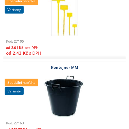
Speciální nabídka
varianty
Kód:
27105
od
2.01
Kč
bez DPH
od
2.43
Kč
s DPH
Kontejner MM
Speciální nabídka
varianty
Kód:
27163