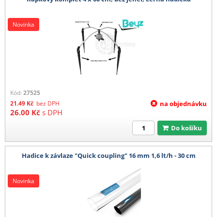
Novinka
Kód:
27525
21.49
Kč
bez DPH
na objednávku
26.00
Kč
s DPH
Do košíku
Hadice k závlaze "Quick coupling" 16 mm 1,6 lt/h - 30 cm
Novinka