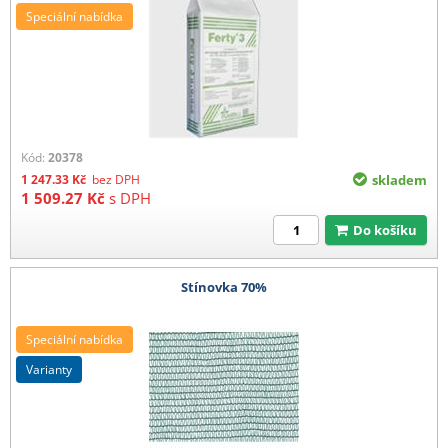
Speciální nabídka
Kód:
20378
1 247.33
Kč
bez DPH
skladem
1 509.27
Kč
s DPH
Do košíku
Stínovka 70%
Speciální nabídka
varianty