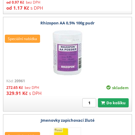
od
0.97
Kč
bez DPH
od
1.17
Kč
s DPH
Rhizopon AA 0,5% 100g pudr
Speciální nabídka
Kód:
20961
272.65
Kč
bez DPH
skladem
329.91
Kč
s DPH
Do košíku
Jmenovky zapichovací žluté