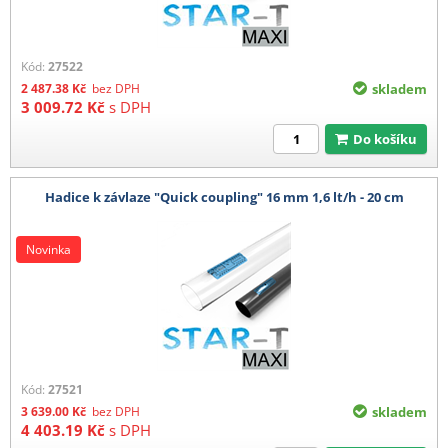
Kód:
27522
2 487.38
Kč
bez DPH
skladem
3 009.72
Kč
s DPH
Do košíku
Hadice k závlaze "Quick coupling" 16 mm 1,6 lt/h - 20 cm
Novinka
Kód:
27521
3 639.00
Kč
bez DPH
skladem
4 403.19
Kč
s DPH