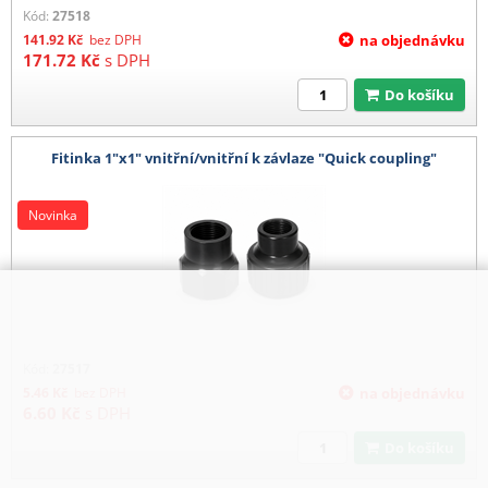
Kód:
27518
141.92
Kč
bez DPH
na objednávku
171.72
Kč
s DPH
Do košíku
Fitinka 1"x1" vnitřní/vnitřní k závlaze "Quick coupling"
Novinka
Kód:
27517
5.46
Kč
bez DPH
na objednávku
6.60
Kč
s DPH
Do košíku