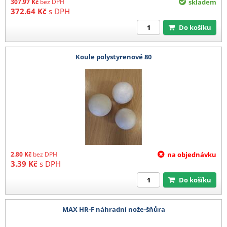
307.97
Kč
bez DPH
skladem
372.64
Kč
s DPH
Do košíku
Koule polystyrenové 80
2.80
Kč
bez DPH
na objednávku
3.39
Kč
s DPH
Do košíku
MAX HR-F náhradní nože-šňůra