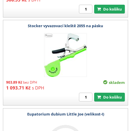
Do košíku
Stocker vyvazovací kleště 2055 na pásku
903.89
Kč
bez DPH
skladem
1 093.71
Kč
s DPH
Do košíku
Eupatorium dubium Little Joe (velikost-I)