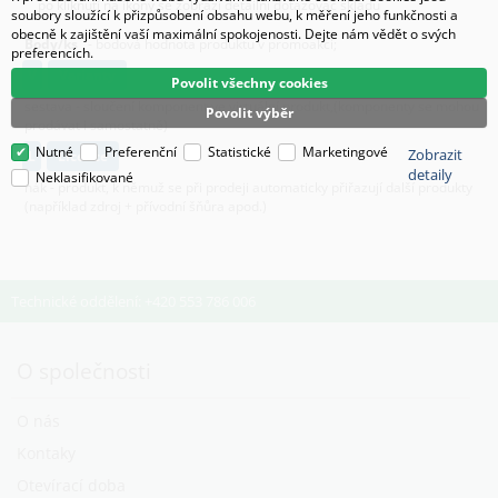
po kliknutí na ikony se zobrazí detailní dotazovač skladu
soubory sloužící k přizpůsobení obsahu webu, k měření jeho funkčnosti a
obecně k zajištění vaší maximální spokojenosti. Dejte nám vědět o svých
Body/ks
- bodová hodnota produktu v promoakci;
preferencích.
v
varianty
Povolit všechny cookies
sestava - sloučení komponent ve virtuální produkt,(komponenty se mohou
Povolit výběr
prodávat i samostatně)
Nutné
Preferenční
Statistické
Marketingové
Zobrazit
L
licence
detaily
Neklasifikované
hák - produkt, k němuž se při prodeji automaticky přiřazují další produkty
(například zdroj + přívodní šňůra apod.)
Technické oddělení: +420 553 786 006
O společnosti
O nás
Kontaky
Otevírací doba