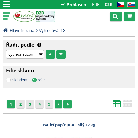
Přihlášení
EUR
CZK
CZ
SK
Hlavní strana
Vyhledávání
Řadit podle
Filtr skladu
skladem
vše
1
2
3
4
5
Balící papír JIPA - bílý 12 kg