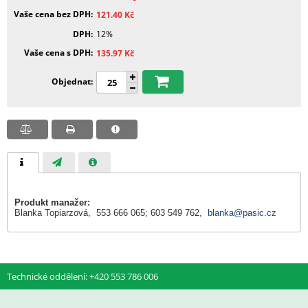
Vaše cena bez DPH
121.40
Kč
DPH
12%
Vaše cena s DPH
135.97
Kč
Objednat
Produkt manažer:
Blanka Topiarzová, 553 666 065; 603 549 762,
blanka@pasic.cz
Technické oddělení: +420 553 786 006