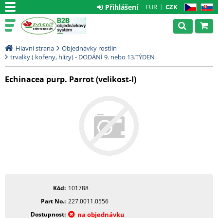
Přihlášení
EUR
CZK
CZ
SK
Hlavní strana
Objednávky rostlin
trvalky ( kořeny, hlízy) - DODÁNÍ 9. nebo 13.TÝDEN
Echinacea purp. Parrot (velikost-I)
Kód
101788
Part No.
227.0011.0556
Dostupnost
na objednávku