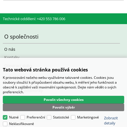
Technické oddělení: +420 553 786 006
O společnosti
O nás
Kontaky
Otevírací doba
Tato webová stránka používá cookies
Jak nakupovat
K provozování našeho webu využíváme takzvané cookies. Cookies jsou
soubory sloužící k přizpůsobení obsahu webu, k měření jeho funkčnosti a
obecně k zajištění vaší maximální spokojenosti. Dejte nám vědět o svých
Obchodní podmínky
preferencích.
Povolit všechny cookies
Povolit výběr
Nutné
Preferenční
Statistické
Marketingové
Zobrazit
detaily
Neklasifikované
Pasič.cz