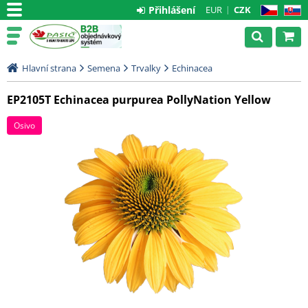
Přihlášení
EUR
CZK
CZ
SK
Hlavní strana
Semena
Trvalky
Echinacea
EP2105T Echinacea purpurea PollyNation Yellow
Osivo