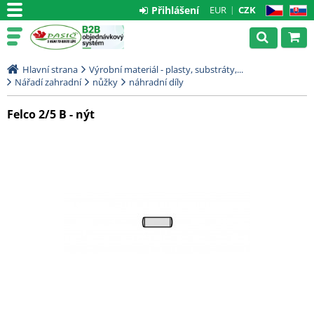
Přihlášení
EUR
CZK
CZ
SK
Hlavní strana
Výrobní materiál - plasty, substráty,...
Nářadí zahradní
nůžky
náhradní díly
Felco 2/5 B - nýt