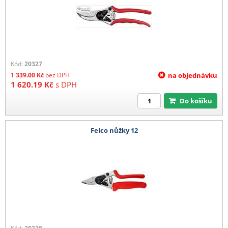
Kód:
20327
1 339.00
Kč
bez DPH
na objednávku
1 620.19
Kč
s DPH
Do košíku
Felco nůžky 12