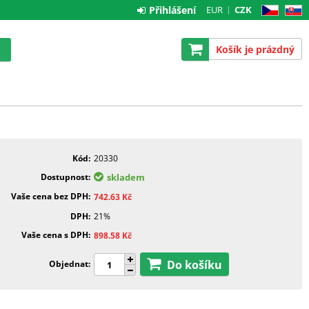
Přihlášení
EUR
CZK
CZ
SK
Košík je prázdný
Kód
20330
Dostupnost
skladem
Vaše cena bez DPH
742.63
Kč
DPH
21%
Vaše cena s DPH
898.58
Kč
Do košíku
Objednat