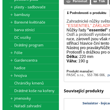
Porovnat
Tisk
plasty - sadbovače
Podrobnosti o produktu
bambusy
Zahradnické nůžky světoz
Barevné květináče
"ESSENTIEL" ZÁKLAD
barva stínící
Nůžky řady
"essentiel"
Ostří a protiostří vyroben
DC vozíky
ruce, zároveň jsou však
stříhací hlavice činí tent
Drátěný program
Nástroj pro praváky
Nůžky
Fólie
Protiostří s drážkou pro
Délka:
220 mm
Gardencentra
Váha:
190 g
hadice
Produkt manažer:
hnojiva
PASIČ s.r.o., 553 786 006,
p
Chráničky kmenů
Drátěné koše na kořeny
Související produkty
jmenovky
Swissistor - švýc
Nářadí zahradní