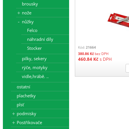
brousky
nože
nůžky
Felco
náhradní díly
Kód:
21664
Stocker
380.86
Kč
bez DPH
pilky, sekery
460.84
Kč
s DPH
rýče, motyky
vidle,hrábě. ..
ostatní
plachetky
plsť
podmisky
Postřikovače