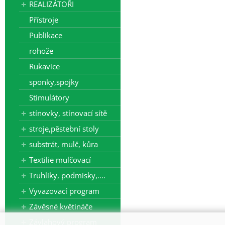
REALIZÁTOŘI
Přístroje
Publikace
rohože
Rukavice
sponky,spojky
Stimulátory
stínovky, stínovací sítě
stroje,pěstební stoly
substrát, mulč, kůra
Textilie mulčovací
Truhlíky, podmisky,....
Vyvazovací program
Závěsné květináče
Závlahový program