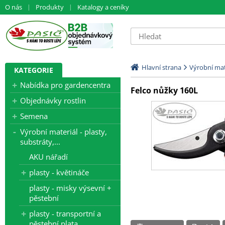
O nás
Produkty
Katalogy a ceníky
Hlavní strana
Výrobní mate
KATEGORIE
Nabídka pro gardencentra
Felco nůžky 160L
Objednávky rostlin
Semena
Výrobní materiál - plasty,
substráty,...
AKU nářadí
plasty - květináče
plasty - misky výsevní +
pěstební
plasty - transportní a
pěstební plata