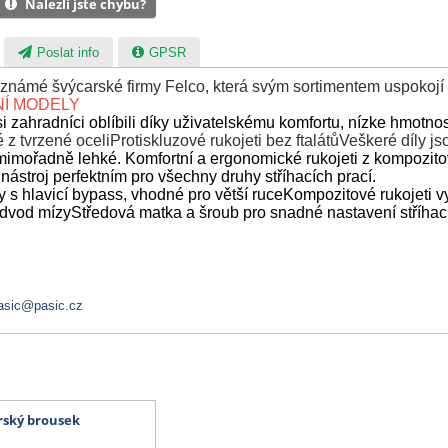
Nalezli jste chybu?
Poslat info
GPSR
námé švýcarské firmy Felco, která svým sortimentem uspokojí 
NÍ MODELY
si zahradníci oblíbili díky uživatelskému komfortu, nízke hmotnos
é z tvrzené oceli
Protiskluzové rukojeti bez ftalátů
Veškeré díly j
 mimořadně lehké. Komfortní a ergonomické rukojeti z kompozi
o nástroj perfektním pro všechny druhy stříhacích prací.
 s hlavicí bypass, vhodné pro větší ruce
Kompozitové rukojeti 
 odvod mízy
Středová matka a šroub pro snadné nastavení stříhací
asic@pasic.cz
arský brousek