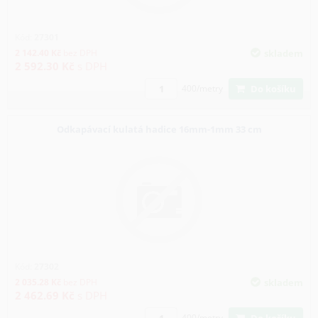
Kód:
27301
2 142.40
Kč
bez DPH
skladem
2 592.30
Kč
s DPH
Do košíku
400/metry
Odkapávací kulatá hadice 16mm-1mm 33 cm
Kód:
27302
2 035.28
Kč
bez DPH
skladem
2 462.69
Kč
s DPH
Do košíku
400/metry