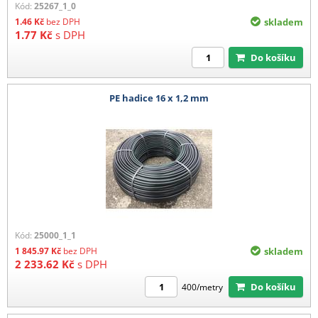
Kód:
25267_1_0
1.46
Kč
bez DPH
skladem
1.77
Kč
s DPH
Do košíku
PE hadice 16 x 1,2 mm
Kód:
25000_1_1
1 845.97
Kč
bez DPH
skladem
2 233.62
Kč
s DPH
Do košíku
400/metry