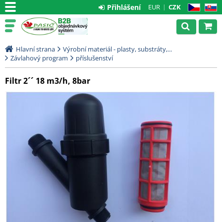
Přihlášení
EUR
CZK
CZ
SK
Hlavní strana
Výrobní materiál - plasty, substráty,...
Závlahový program
příslušenství
Filtr 2´´ 18 m3/h, 8bar