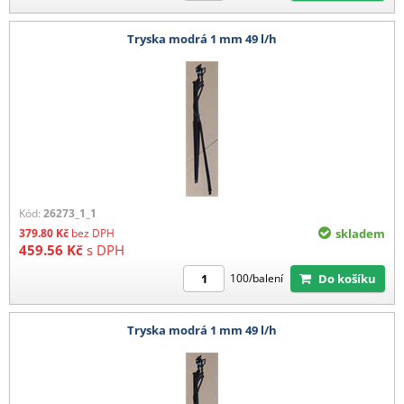
Tryska modrá 1 mm 49 l/h
Kód:
26273_1_1
379.80
Kč
bez DPH
skladem
459.56
Kč
s DPH
Do košíku
100/balení
Tryska modrá 1 mm 49 l/h