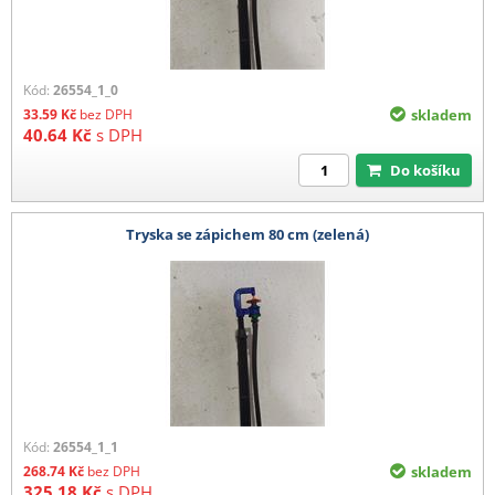
Kód:
26554_1_0
33.59
Kč
bez DPH
skladem
40.64
Kč
s DPH
Do košíku
Tryska se zápichem 80 cm (zelená)
Kód:
26554_1_1
268.74
Kč
bez DPH
skladem
325.18
Kč
s DPH