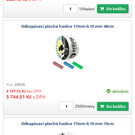
Do košíku
10/balení
Odkapávací plochá hadice 17mm-0,15 mm 40cm
Kód:
26838
4 747.53
Kč
bez DPH
skladem
5 744.51
Kč
s DPH
Do košíku
2500/metry
Odkapávací plochá hadice 17mm-0,15 mm 15cm