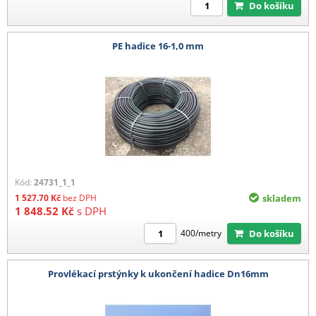
Do košíku
PE hadice 16-1,0 mm
Kód:
24731_1_1
1 527.70
Kč
bez DPH
skladem
1 848.52
Kč
s DPH
Do košíku
400/metry
Provlékací prstýnky k ukončení hadice Dn16mm