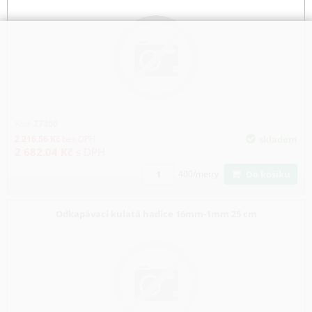
Kód:
27300
2 216.56
Kč
bez DPH
skladem
2 682.04
Kč
s DPH
Do košíku
400/metry
Odkapávací kulatá hadice 16mm-1mm 25 cm