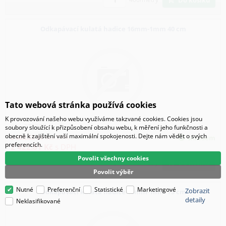
Odkapávací kulatá hadice 16mm-1mm 40 cm
Tato webová stránka používá cookies
K provozování našeho webu využíváme takzvané cookies. Cookies jsou
Kód:
27303
soubory sloužící k přizpůsobení obsahu webu, k měření jeho funkčnosti a
obecně k zajištění vaší maximální spokojenosti. Dejte nám vědět o svých
2 002.32
Kč
bez DPH
skladem
preferencích.
2 422.81
Kč
s DPH
Povolit všechny cookies
Do košíku
400/metry
Povolit výběr
Nutné
Preferenční
Statistické
Marketingové
Zobrazit
Odkapávací kulatá hadice 16mm-1mm 75 cm
detaily
Neklasifikované