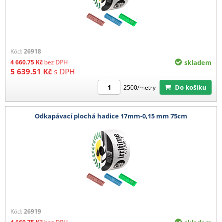
Kód:
26918
4 660.75
Kč
bez DPH
skladem
5 639.51
Kč
s DPH
Do košíku
2500/metry
Odkapávací plochá hadice 17mm-0,15 mm 75cm
Kód:
26919