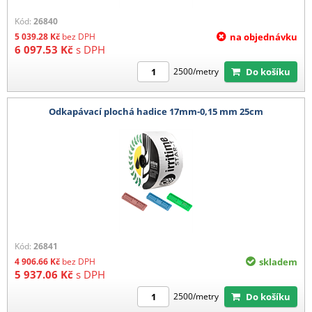
Kód:
26840
5 039.28
Kč
bez DPH
na objednávku
6 097.53
Kč
s DPH
Do košíku
2500/metry
Odkapávací plochá hadice 17mm-0,15 mm 25cm
Kód:
26841
4 906.66
Kč
bez DPH
skladem
5 937.06
Kč
s DPH
Do košíku
2500/metry