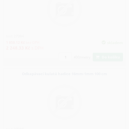
Kód:
27304
1 858.12
Kč
bez DPH
skladem
2 248.33
Kč
s DPH
Do košíku
400/metry
Odkapávací kulatá hadice 16mm-1mm 100 cm