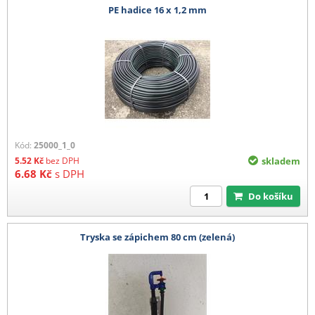
PE hadice 16 x 1,2 mm
Kód:
25000_1_0
5.52
Kč
bez DPH
skladem
6.68
Kč
s DPH
Do košíku
Tryska se zápichem 80 cm (zelená)