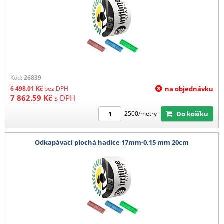
Kód:
26839
6 498.01
Kč
bez DPH
na objednávku
7 862.59
Kč
s DPH
Do košíku
2500/metry
Odkapávací plochá hadice 17mm-0,15 mm 20cm