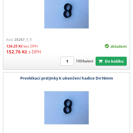
Kód:
25267_1_1
126.25
Kč
bez DPH
skladem
152.76
Kč
s DPH
Do košíku
100/balení
Provlékací prstýnky k ukončení hadice Dn16mm