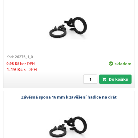
Kód:
26275_1_0
0.98
Kč
bez DPH
skladem
1.19
Kč
s DPH
Do košíku
Závěsná spona 16 mm k zavěšení hadice na drát