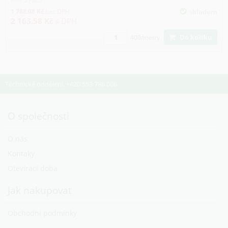
Kód:
27305
1 788.08
Kč
bez DPH
skladem
2 163.58
Kč
s DPH
Do košíku
400/metry
Technické oddělení: +420 553 786 006
O společnosti
O nás
Kontaky
Otevírací doba
Jak nakupovat
Obchodní podmínky