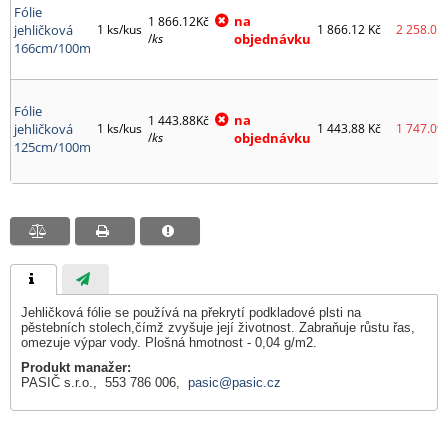
Fólie
na
1 866.12Kč
jehličková
1 ks/kus
1 866.12
Kč
2 258.01
/
ks
objednávku
166cm/100m
Fólie
na
1 443.88Kč
jehličková
1 ks/kus
1 443.88
Kč
1 747.09
/
ks
objednávku
125cm/100m
Jehličková fólie se používá na překrytí podkladové plsti na
pěstebních stolech,čímž zvyšuje její životnost. Zabraňuje růstu řas,
omezuje výpar vody. Plošná hmotnost - 0,04 g/m2.
Produkt manažer:
PASIČ s.r.o., 553 786 006,
pasic@pasic.cz