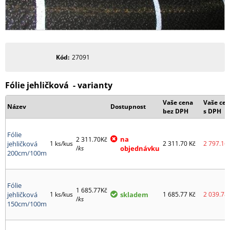
Kód
27091
Fólie jehličková - varianty
Vaše cena
Vaše ce
Název
Dostupnost
bez DPH
s DPH
Fólie
na
2 311.70Kč
jehličková
1 ks/kus
2 311.70
Kč
2 797.16
/
ks
objednávku
200cm/100m
Fólie
1 685.77Kč
jehličková
1 ks/kus
skladem
1 685.77
Kč
2 039.78
/
ks
150cm/100m