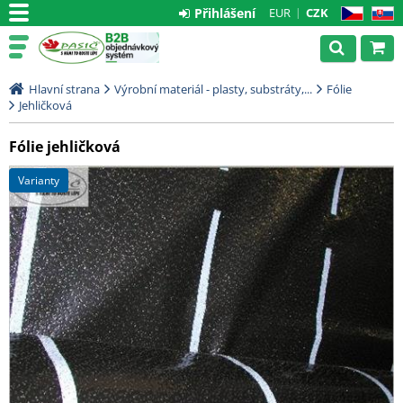
Přihlášení
EUR
CZK
CZ
SK
Hlavní strana
Výrobní materiál - plasty, substráty,...
Fólie
Jehličková
Fólie jehličková
varianty