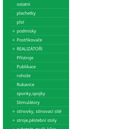
ostatní
plachetky
plsť
podmisky
Postřikovače
REALIZÁTOŘI
Přístroje
Publikace
rohože
Rukavice
sponky,spojky
Stimulátory
stínovky, stínovací sítě
stroje,pěstební stoly