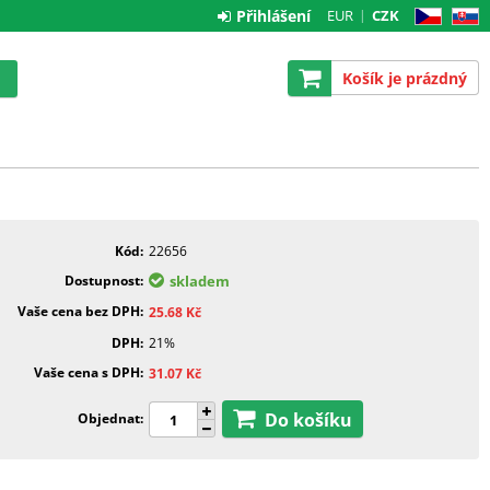
Přihlášení
EUR
CZK
CZ
SK
Košík je prázdný
Kód
22656
Dostupnost
skladem
Vaše cena bez DPH
25.68
Kč
DPH
21%
Vaše cena s DPH
31.07
Kč
Do košíku
Objednat