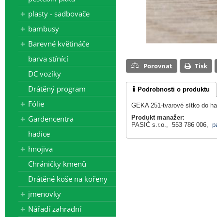
plasty - sadbovače
bambusy
Barevné květináče
barva stínící
Porovnat
Tisk
DC vozíky
Drátěný program
Podrobnosti o produktu
Fólie
GEKA 251-tvarové sítko do ha
Gardencentra
Produkt manažer:
PASIČ s.r.o., 553 786 006,
p
hadice
hnojiva
Chráničky kmenů
Drátěné koše na kořeny
jmenovky
Nářadí zahradní