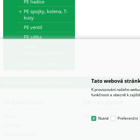
PE hadice
PE spojky, kolena, T-
kusy
PE ventil
PE zátka
Ventil
elektromagnetický
Sítě na chryzantémy
Tato webová stránk
Technické oddělení: +420 553 786 006
K provozování našeho webu 
funkčnosti a obecně k zajiš
O společnosti
Jak nakupovat
O nás
Obchodní podmínky
Nutné
Preferenční
Kontaky
Otevírací doba