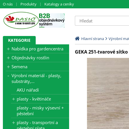
O nás
Produkty
Katalogy a ceníky
Hlavní strana
Výrobní mate
KATEGORIE
Nabídka pro gardencentra
GEKA 251-tvarové sítko
Objednávky rostlin
Semena
Výrobní materiál - plasty,
substráty,...
AKU nářadí
plasty - květináče
plasty - misky výsevní +
pěstební
plasty - transportní a
pěstební plata