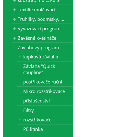
substrát, mulč, kůra
Textilie mulčovací
Truhlíky, podmisky,....
Vyvazovací program
Závěsné květináče
Závlahový program
kapková závlaha
Závlaha "Quick
coupling"
postřikovače ruční
Mikro rozstřikovače
příslušenství
Filtry
rozstřikovače
PE fitinka