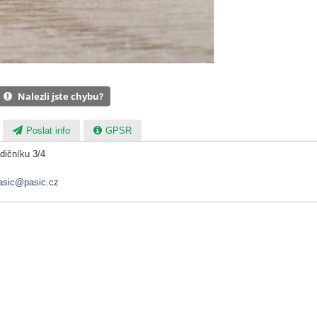
Nalezli jste chybu?
Poslat info
GPSR
dičníku 3/4
asic@pasic.cz