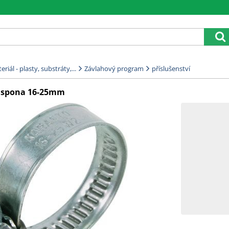
riál - plasty, substráty,...
Závlahový program
příslušenství
á spona 16-25mm