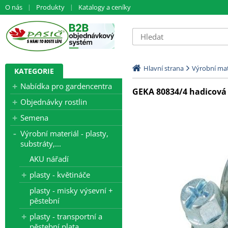
O nás
Produkty
Katalogy a ceníky
Hlavní strana
Výrobní mate
KATEGORIE
Nabídka pro gardencentra
GEKA 80834/4 hadicov
Objednávky rostlin
Semena
Výrobní materiál - plasty,
substráty,...
AKU nářadí
plasty - květináče
plasty - misky výsevní +
pěstební
plasty - transportní a
pěstební plata