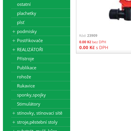
ostatní
plachetky
plsť
podmisky
Kód:
23909
Postřikovače
0.00
Kč
bez DPH
0.00
Kč
s DPH
REALIZÁTOŘI
Přístroje
Publikace
rohože
Rukavice
sponky,spojky
Stimulátory
stínovky, stínovací sítě
stroje,pěstební stoly