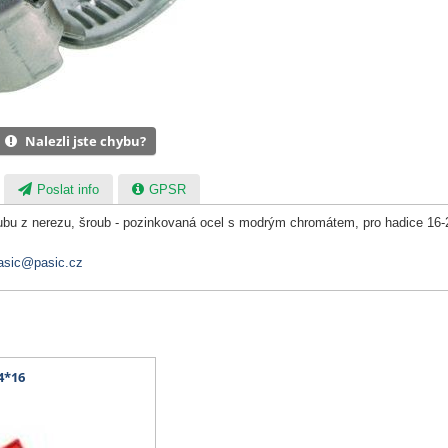
Nalezli jste chybu?
Poslat info
GPSR
bu z nerezu, šroub - pozinkovaná ocel s modrým chromátem, pro hadice 16
asic@pasic.cz
4*16