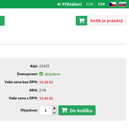
Přihlášení
EUR
CZK
CZ
SK
Košík je prázdný
Kód
22425
Dostupnost
skladem
Vaše cena bez DPH
10.30
Kč
DPH
21%
Vaše cena s DPH
12.46
Kč
Do košíku
Objednat