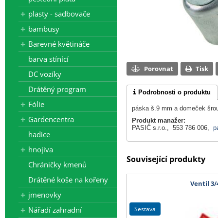
plasty - sadbovače
bambusy
Barevné květináče
barva stínící
Porovnat
Tisk
DC vozíky
Drátěný program
Podrobnosti o produktu
Fólie
páska š.9 mm a domeček šrou
Gardencentra
Produkt manažer:
PASIČ s.r.o., 553 786 006,
p
hadice
hnojiva
Související produkty
Chráničky kmenů
Drátěné koše na kořeny
Ventil 3/
jmenovky
sestava
Nářadí zahradní