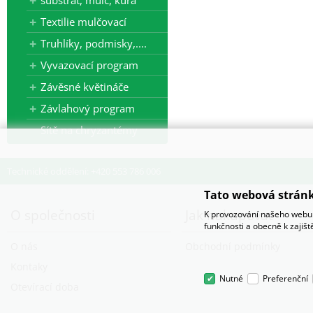
substrát, mulč, kůra
Textilie mulčovací
Truhlíky, podmisky,....
Vyvazovací program
Závěsné květináče
Závlahový program
Sítě na chryzantémy
Technické oddělení: +420 553 786 006
Tato webová stránk
O společnosti
Jak nakupovat
K provozování našeho webu 
funkčnosti a obecně k zajiš
O nás
Obchodní podmínky
Kontaky
Nutné
Preferenční
Otevírací doba