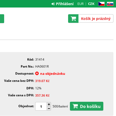
Přihlášení
EUR
CZK
CZ
SK
Košík je prázdný
Kód
31414
Part No.
HA0601R
Dostupnost
na objednávku
Vaše cena bez DPH
319.07
Kč
DPH
12%
Vaše cena s DPH
357.36
Kč
Do košíku
Objednat
500/balení