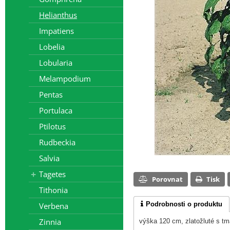
Helianthus
Impatiens
Lobelia
Lobularia
Melampodium
Pentas
Portulaca
Ptilotus
Rudbeckia
Salvia
Tagetes
Porovnat
Tisk
Tithonia
Podrobnosti o produktu
Verbena
Zinnia
výška 120 cm, zlatožluté s 