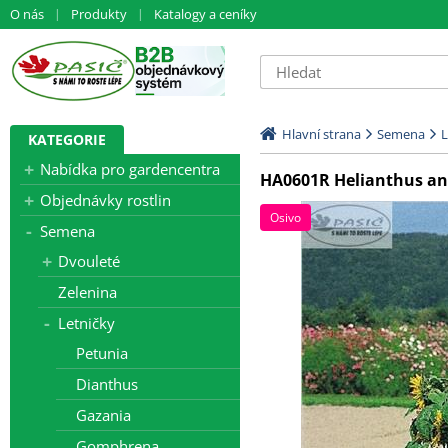
O nás
Produkty
Katalogy a ceníky
Hlavní strana
Semena
L
KATEGORIE
Nabídka pro gardencentra
HA0601R Helianthus an
Objednávky rostlin
Osivo
Semena
Dvouleté
Zelenina
Letničky
Petunia
Dianthus
Gazania
Gomphrena