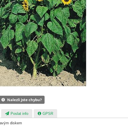
Nalezli jste chybu?
Poslat info
GPSR
tmavým diskem