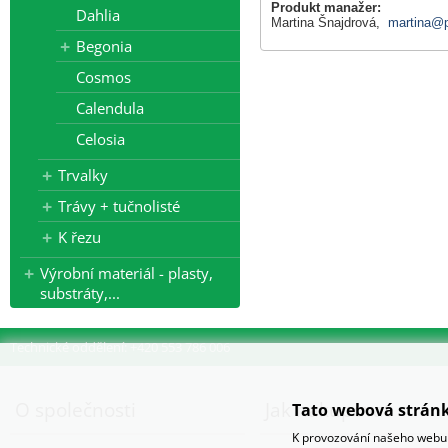
Produkt manažer:
Dahlia
Martina Šnajdrová,
martina@p
Begonia
Cosmos
Calendula
Celosia
Trvalky
Trávy + tučnolisté
K řezu
Výrobní materiál - plasty,
substráty,...
Technické oddělení: +420 553 786 006
O společnosti
Jak nakupovat
Tato webová stránk
K provozování našeho webu 