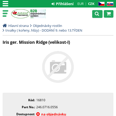
Přihlášení
EUR
CZK
CZ
SK
Hlavní strana
Objednávky rostlin
trvalky ( kořeny, hlízy) - DODÁNÍ 9. nebo 13.TÝDEN
Iris ger. Mission Ridge (velikost-I)
Kód
16810
Part No.
246.0716.0556
Dostupnost
na objednávku