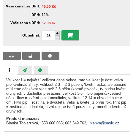
Vaše cena bez DPH
46.50
Kč
DPH
12%
Vaše cena s DPH
52.08
Kč
Objednat
Velikost I = největší velikost dané sekce, tato velikost je dost velká
pro květináč 2 litry, velikost 2-3 = 2-3 pupeny/květní očka, ale obecně
můžeme očekávat více než 2-3 očka (kormě pivoněk, ty budou kvést
druhý rok v důsledku přesazení, velikost 3-5 = 3-5 pupenů/květních
oček, flow = květní puk konvalinky, velikost 12-14 = obvod cibule v
cm, Flwr pip = rostlina je dvouletá, větší a kvete již první rok, Plnt pip
= rostlina je jednoletá, první rok se tvoří pouze listy, menší a kvete až
druhý rok.
Produkt manažer:
Blanka Topiarzová, 553 666 065; 603 549 762,
blanka@pasic.cz