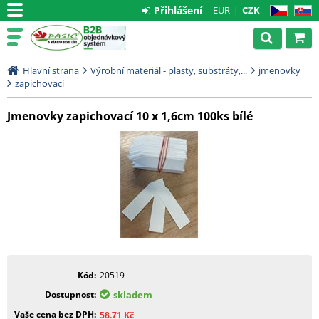
Přihlášení
EUR
CZK
CZ
SK
Hlavní strana
Výrobní materiál - plasty, substráty,...
jmenovky
zapichovací
Jmenovky zapichovací 10 x 1,6cm 100ks bílé
Kód
20519
Dostupnost
skladem
Vaše cena bez DPH
58.71
Kč