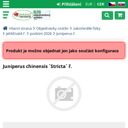
Přihlášení
EUR
CZK
CZ
SK
Hlavní strana
Objednávky rostlin
zakořenělé řízky
jehličnaté ř.
podzim 2026
Juniperus ř.
Produkt je možno objednat jen jako součást konfigurace
Juniperus chinensis ´Stricta´ ř.