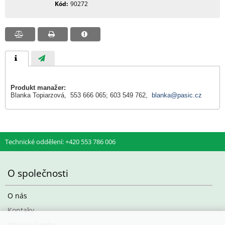
Kód
90272
Produkt manažer:
Blanka Topiarzová, 553 666 065; 603 549 762,
blanka@pasic.cz
Technické oddělení: +420 553 786 006
O společnosti
O nás
Kontaky
Otevírací doba