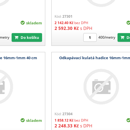
Kód:
27301
skladem
2 142.40
Kč
bez DPH
2 592.30
Kč
s DPH
Do košíku
metry
400/metry
ice 16mm-1mm 40 cm
Odkapávací kulatá hadice 16mm-1m
Kód:
27304
skladem
1 858.12
Kč
bez DPH
2 248.33
Kč
s DPH