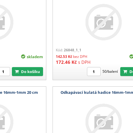
Kód:
26848_1_1
skladem
142.53
Kč
bez DPH
172.46
Kč
s DPH
Do košíku
50/balení
ice 16mm-1mm 20 cm
Odkapávací kulatá hadice 16mm-1m