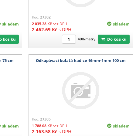
Kód:
27302
skladem
2 035.28
Kč
bez DPH
skladem
2 462.69
Kč
s DPH
Do košíku
Do košíku
400/metry
m 75 cm
Odkapávací kulatá hadice 16mm-1mm 100 cm
Kód:
27305
skladem
1 788.08
Kč
bez DPH
skladem
2 163.58
Kč
s DPH