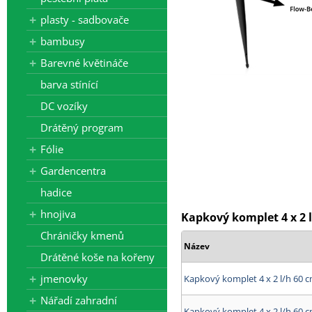
plasty - sadbovače
bambusy
Barevné květináče
barva stínící
DC vozíky
Drátěný program
Fólie
Gardencentra
hadice
hnojiva
Kapkový komplet 4 x 2 l
Chráničky kmenů
Název
Drátěné koše na kořeny
jmenovky
Kapkový komplet 4 x 2 l/h 60 c
Nářadí zahradní
Kapkový komplet 4 x 2 l/h 60 c