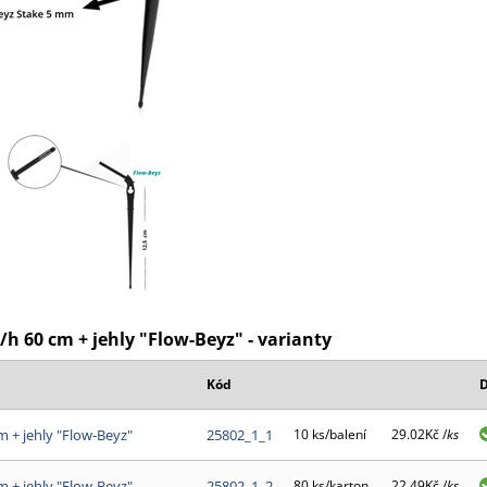
/h 60 cm + jehly "Flow-Beyz" - varianty
Kód
D
m + jehly "Flow-Beyz"
25802_1_1
10 ks/balení
29.02Kč /
ks
m + jehly "Flow-Beyz"
25802_1_2
80 ks/karton
22.49Kč /
ks