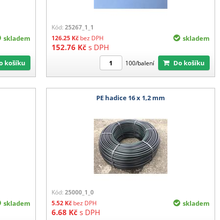
Kód:
25267_1_1
skladem
126.25
Kč
bez DPH
skladem
152.76
Kč
s DPH
Do košíku
Do košíku
100/balení
PE hadice 16 x 1,2 mm
Kód:
25000_1_0
skladem
5.52
Kč
bez DPH
skladem
6.68
Kč
s DPH