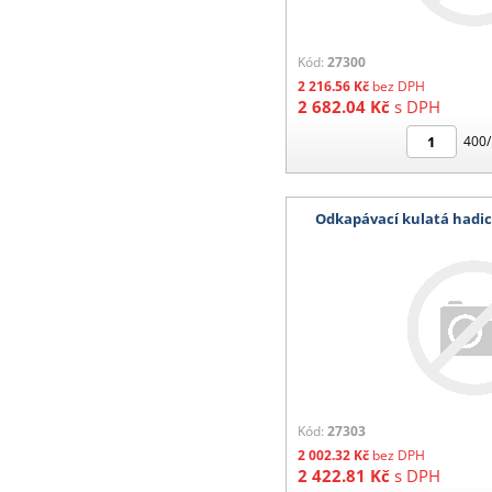
Kód:
27300
2 216.56
Kč
bez DPH
2 682.04
Kč
s DPH
400/
Odkapávací kulatá had
Kód:
27303
2 002.32
Kč
bez DPH
2 422.81
Kč
s DPH