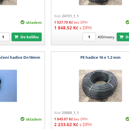
Kód:
24731_1_1
skladem
1 527.70
Kč
bez DPH
1 848.52
Kč
s DPH
Do košíku
400/metry
ončení hadice Dn16mm
PE hadice 16 x 1,2 mm
Kód:
25000_1_1
skladem
1 845.97
Kč
bez DPH
2 233.62
Kč
s DPH