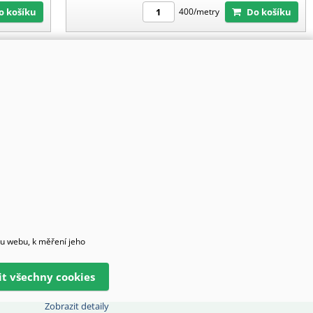
Do košíku
Do košíku
400/metry
hu webu, k měření jeho
lit všechny cookies
Zobrazit detaily