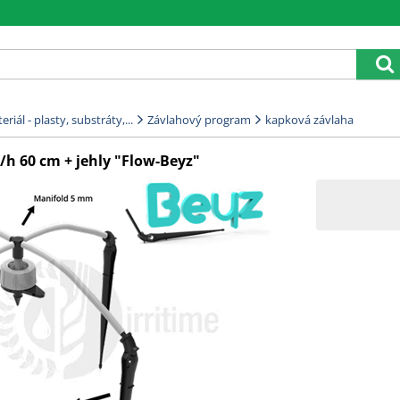
riál - plasty, substráty,...
Závlahový program
kapková závlaha
/h 60 cm + jehly "Flow-Beyz"