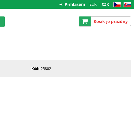
Přihlášení
EUR
CZK
CZ
SK
Košík je prázdný
Kód
25802