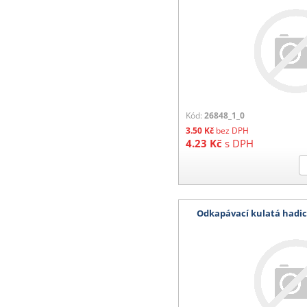
Kód:
26848_1_0
3.50
Kč
bez DPH
4.23
Kč
s DPH
Odkapávací kulatá had