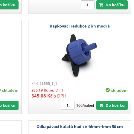
Do košíku
Do košíku
á
Kapkovaci redukce 2 l/h modrá
Kód:
26555_1_1
skladem
285.19
Kč
bez DPH
skladem
345.08
Kč
s DPH
Do košíku
Do košíku
100/balení
á
Odkapávací kulatá hadice 16mm-1mm 50 cm