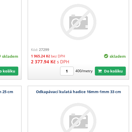
Kód:
27299
skladem
1 965.24
Kč
bez DPH
skladem
2 377.94
Kč
s DPH
Do košíku
Do košíku
400/metry
m 25 cm
Odkapávací kulatá hadice 16mm-1mm 33 cm