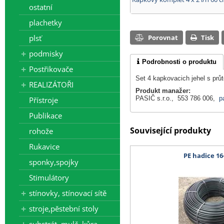
ostatní
plachetky
plsť
Porovnat
Tisk
podmisky
Podrobnosti o produktu
Postřikovače
Set 4 kapkovacich jehel s průt
REALIZÁTOŘI
Produkt manažer:
PASIČ s.r.o., 553 786 006,
p
Přístroje
Publikace
Související produkty
rohože
Rukavice
PE hadice 1
sponky,spojky
Stimulátory
stínovky, stínovací sítě
stroje,pěstební stoly