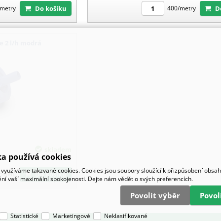
Do košíku
metry
400/metry
e 2 l/h modrá
skladem
a používá cookies
využíváme takzvané cookies. Cookies jsou soubory sloužící k přizpůsobení obsa
Do košíku
balení
tění vaší maximální spokojenosti. Dejte nám vědět o svých preferencích.
Povolit výběr
Povo
Statistické
Marketingové
Neklasifikované