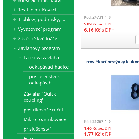
substrát, mulč, kůra
Textilie mulčovací
Kód:
24731_1_0
Truhlíky, podmisky,....
5.09
Kč
bez DPH
Vyvazovací program
6.16
Kč
s DPH
Závěsné květináče
Závlahový program
kapková závlaha
Provlékací prstýnky k uk
odkapávací hadice
příslušenství k
odkapáv,h,
Závlaha "Quick
coupling"
postřikovače ruční
Mikro rozstřikovače
Kód:
25267_1_0
příslušenství
1.46
Kč
bez DPH
1.77
Kč
s DPH
Filtry