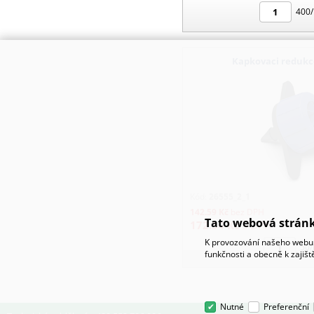
400/
Kapkovaci redukc
Kód:
26555_2_1
142.59
Kč
bez DPH
Tato webová stránk
172.54
Kč
s DPH
K provozování našeho webu 
50/
funkčnosti a obecně k zajiš
Nutné
Preferenční