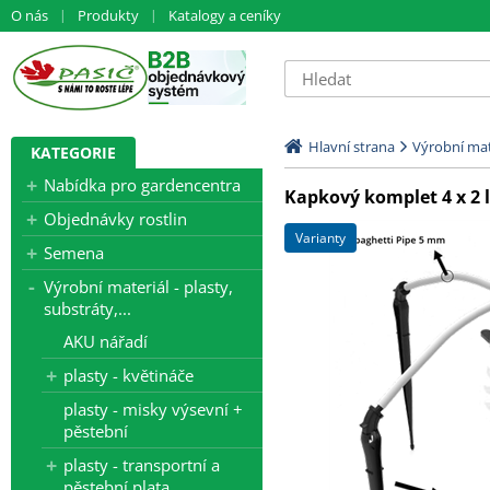
O nás
Produkty
Katalogy a ceníky
Hlavní strana
Výrobní mate
KATEGORIE
Nabídka pro gardencentra
Kapkový komplet 4 x 2 l
Objednávky rostlin
varianty
Semena
Výrobní materiál - plasty,
substráty,...
AKU nářadí
plasty - květináče
plasty - misky výsevní +
pěstební
plasty - transportní a
pěstební plata