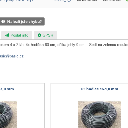
Nalezli jste chybu?
Poslat info
GPSR
okem 4 x 2 l/h, 4x hadička 60 cm, délka jehly 9 cm. . Sedí na zelenou redukc
asic@pasic.cz
6-1,0 mm
PE hadice 16-1,0 mm