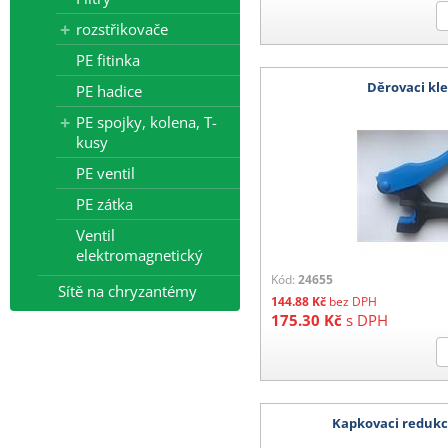
rozstřikovače
PE fitinka
Děrovaci kl
PE hadice
PE spojky, kolena, T-
kusy
PE ventil
PE zátka
Ventil
elektromagnetický
Kód:
24655
Sítě na chryzantémy
144.88
Kč
bez DPH
175.30
Kč
s DPH
Kapkovaci redukc