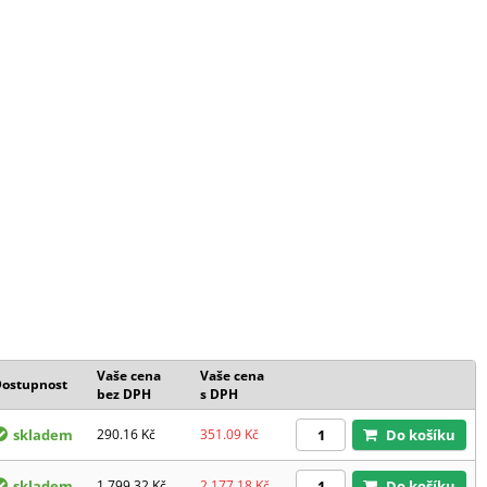
Vaše cena
Vaše cena
ostupnost
bez DPH
s DPH
skladem
290.16
Kč
351.09
Kč
Do košíku
skladem
1 799.32
Kč
2 177.18
Kč
Do košíku