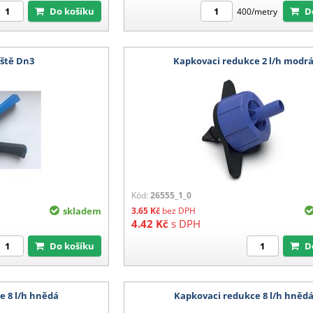
Do košíku
400/metry
eště Dn3
Kapkovaci redukce 2 l/h modr
Kód:
26555_1_0
skladem
3.65
Kč
bez DPH
4.42
Kč
s DPH
Do košíku
e 8 l/h hnědá
Kapkovaci redukce 8 l/h hněd