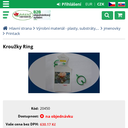
Přihlášení
EUR
CZK
CZ
SK
Hlavní strana
Výrobní materiál - plasty, substráty,...
jmenovky
Printack
Kroužky Ring
Kód
20450
Dostupnost
na objednávku
Vaše cena bez DPH
630.17
Kč