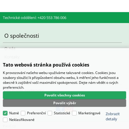
Technické oddělení: +420 553 786 006
O společnosti
O nás
Kontaky
Tato webová stránka používá cookies
Otevírací doba
K provozování našeho webu využíváme takzvané cookies. Cookies jsou
Jak nakupovat
soubory sloužící k přizpůsobení obsahu webu, k měření jeho funkčnosti a
obecně k zajištění vaší maximální spokojenosti. Dejte nám vědět o svých
preferencích.
Obchodní podmínky
Povolit všechny cookies
Povolit výběr
Nutné
Preferenční
Statistické
Marketingové
Zobrazit
detaily
Neklasifikované
Pasič.cz