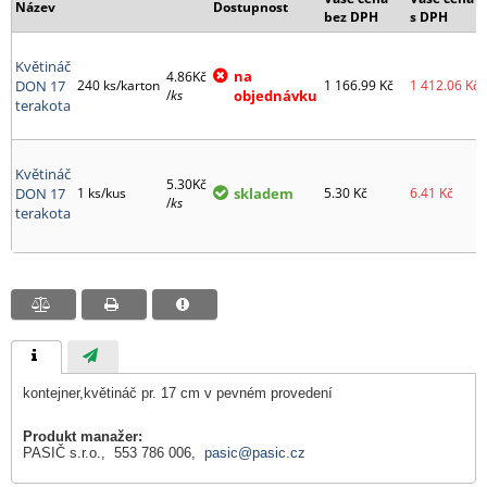
Název
Dostupnost
bez DPH
s DPH
Květináč
na
4.86Kč
DON 17
240 ks/karton
1 166.99
Kč
1 412.06
Kč
/
ks
objednávku
terakota
Květináč
5.30Kč
DON 17
1 ks/kus
skladem
5.30
Kč
6.41
Kč
/
ks
terakota
kontejner,květináč pr. 17 cm v pevném provedení
Produkt manažer:
PASIČ s.r.o., 553 786 006,
pasic@pasic.cz