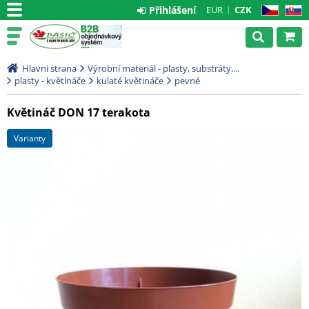
Přihlášení
EUR
CZK
CZ
SK
Hlavní strana
Výrobní materiál - plasty, substráty,...
plasty - květináče
kulaté květináče
pevné
Květináč DON 17 terakota
varianty