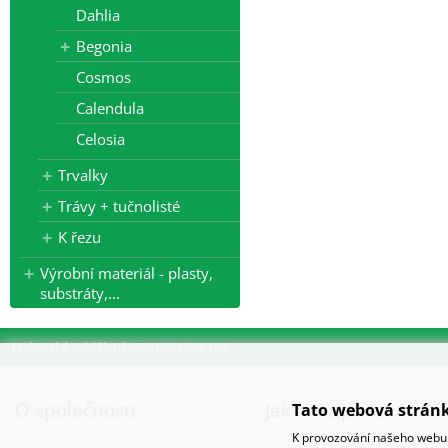
Dahlia
Begonia
Cosmos
Calendula
Celosia
Trvalky
Trávy + tučnolisté
K řezu
Výrobní materiál - plasty,
substráty,...
Technické oddělení: +420 553 786 006
O společnosti
Jak nakupovat
Tato webová stránk
K provozování našeho webu 