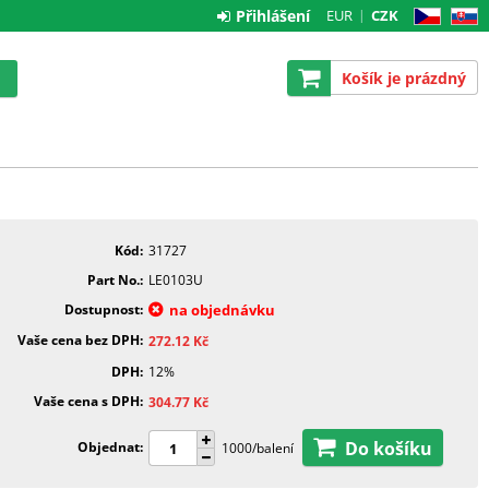
Přihlášení
EUR
CZK
CZ
SK
Košík je prázdný
Kód
31727
Part No.
LE0103U
Dostupnost
na objednávku
Vaše cena bez DPH
272.12
Kč
DPH
12%
Vaše cena s DPH
304.77
Kč
Do košíku
Objednat
1000/balení