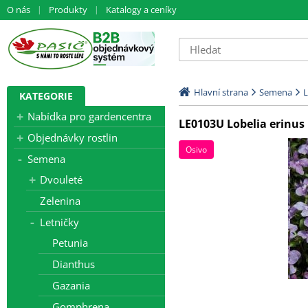
O nás
Produkty
Katalogy a ceníky
Hlavní strana
Semena
L
KATEGORIE
Nabídka pro gardencentra
LE0103U Lobelia erinus 
Objednávky rostlin
Osivo
Semena
Dvouleté
Zelenina
Letničky
Petunia
Dianthus
Gazania
Gomphrena