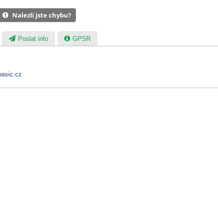
Nalezli jste chybu?
Poslat info
GPSR
asic.cz