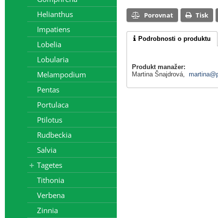
Helianthus
Porovnat
Tisk
Impatiens
Podrobnosti o produktu
Lobelia
Lobularia
Produkt manažer:
Melampodium
Martina Šnajdrová,
martina@p
Pentas
Portulaca
Ptilotus
Rudbeckia
Salvia
Tagetes
Tithonia
Verbena
Zinnia