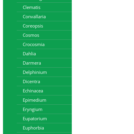
Clematis
Convallaria
Coreopsis
Cosmos
Crocosmia
Dahlia
Darmera
Delphinium
Dicentra
Echinacea
Epimedium
Eryngium
Eupatorium
Euphorbia