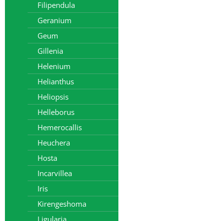
Filipendula
Geranium
Geum
Gillenia
Helenium
Helianthus
Heliopsis
Helleborus
Hemerocallis
Heuchera
Hosta
Incarvillea
Iris
Kirengeshoma
Ligularia