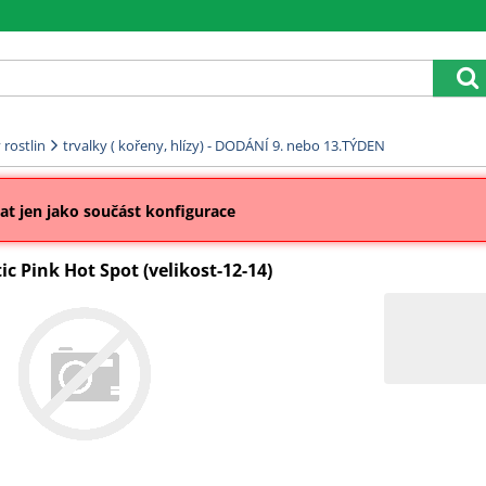
rostlin
trvalky ( kořeny, hlízy) - DODÁNÍ 9. nebo 13.TÝDEN
t jen jako součást konfigurace
ic Pink Hot Spot (velikost-12-14)