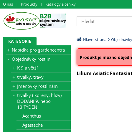
O nás
Produkty
Katalogy a ceníky
Hlavní strana
Objednávky 
KATEGORIE
Nabídka pro gardencentra
Produkt je možno objedna
Objednávky rostlin
K 9 a větší
Lilium Asiatic Fantasiat
trvalky, trávy
Jmenovky rostlinám
trvalky ( kořeny, hlízy) -
DODÁNÍ 9. nebo
13.TÝDEN
Acanthus
Agastache