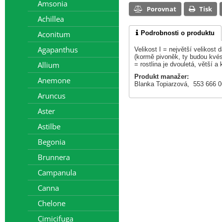
Amsonia
Porovnat
Tisk
Achillea
Podrobnosti o produktu
Aconitum
Agapanthus
Velikost I = největší velikost
(kormě pivoněk, ty budou kvést
Allium
= rostlina je dvouletá, větší a 
Produkt manažer:
Anemone
Blanka Topiarzová, 553 666 
Aruncus
Aster
Astilbe
Begonia
Brunnera
Campanula
Canna
Chelone
Cimicifuga