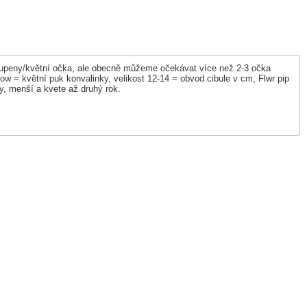
 2-3 pupeny/květní očka, ale obecně můžeme očekávat více než 2-3 očka
ow = květní puk konvalinky, velikost 12-14 = obvod cibule v cm, Flwr pip
isty, menší a kvete až druhý rok.