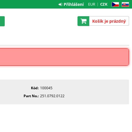
Přihlášení
EUR
CZK
CZ
SK
Košík je prázdný
Kód
100045
Part No.
251.0792.0122