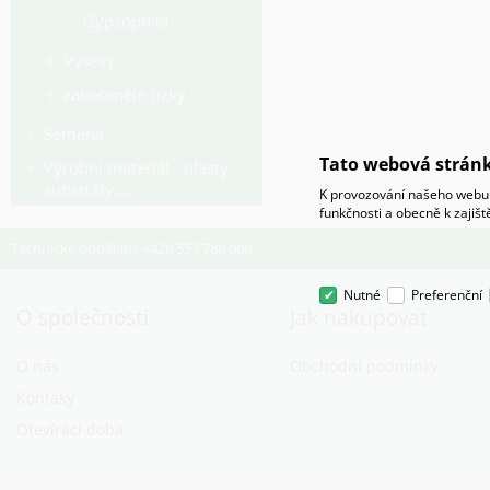
Gypsophila
Výsevy
zakořenělé řízky
Semena
Tato webová stránk
Výrobní materiál - plasty,
substráty,...
K provozování našeho webu 
funkčnosti a obecně k zajiš
Technické oddělení: +420 553 786 006
Nutné
Preferenční
O společnosti
Jak nakupovat
O nás
Obchodní podmínky
Kontaky
Otevírací doba