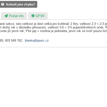
Nalezli jste chybu?
Poslat info
GPSR
 dané sekce, tato velikost je dost velká pro květináč 2 litry, velikost 2-3 =
 druhý rok v důsledku přesazení, velikost 3-5 = 3-5 pupenů/květních oček, fl
kvete již první rok, Plnt pip = rostlina je jednoletá, první rok se tvoří pouze l
065; 603 549 762,
blanka@pasic.cz