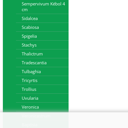
Sempervivum Kébol 4
cm
Sidalcea
Scabiosa
Spigelia
Stachys
Thalictrum
Tradescantia
Tulbaghia
Tricyrtis
Trollius
Uvularia
Veronica
Veronicastrum
Baptisia