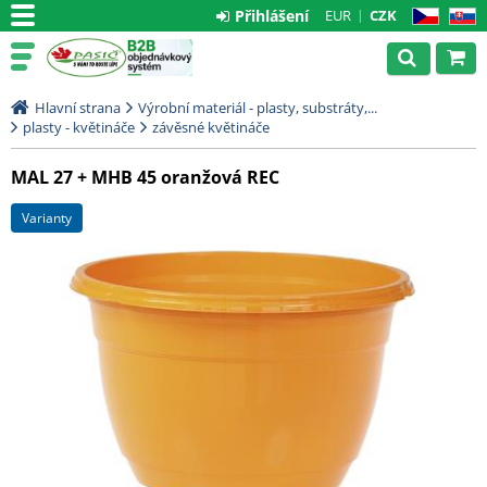
Přihlášení
EUR
CZK
CZ
SK
Hlavní strana
Výrobní materiál - plasty, substráty,...
plasty - květináče
závěsné květináče
MAL 27 + MHB 45 oranžová REC
varianty