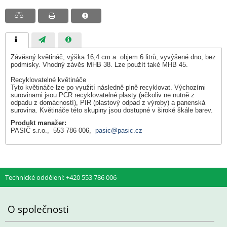
Závěsný květináč, výška 16,4 cm a objem 6 litrů, vyvýšené dno, bez
podmisky. Vhodný závěs MHB 38. Lze použít také MHB 45.
Recyklovatelné květináče
Tyto květináče lze po využití následně plně recyklovat. Výchozími
surovinami jsou PCR recyklovatelné plasty (ačkoliv ne nutně z
odpadu z domácností), PIR (plastový odpad z výroby) a panenská
surovina. Květináče této skupiny jsou dostupné v široké škále barev.
Produkt manažer:
PASIČ s.r.o., 553 786 006,
pasic@pasic.cz
Technické oddělení: +420 553 786 006
O společnosti