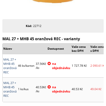
Kód
22712
MAL 27 + MHB 45 oranžová REC - varianty
Vaše cena
Vaše cena
Název
Dostupnost
bez DPH
s DPH
MAL 27 +
MHB 45
na
37.56Kč
46 ks/karton
1 727.78
Kč
2 090.61
Kč
oranžová
/
ks
objednávku
REC
MAL 27 +
MHB 45
na
40.53Kč
1 ks/kus
40.53
Kč
49.04
Kč
oranžová
/
ks
objednávku
REC