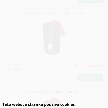
MAX vázací šňůra - 3,mm, 100m - černá
Kód:
22841
123.06
Kč
bez DPH
na objednávku
148.90
Kč
s DPH
Do košíku
MAX vázací šňůra - 7mm, 100m - černá
Tato webová stránka používá cookies