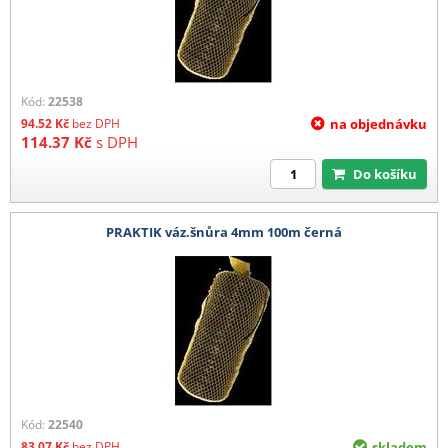
Kód:
22538
94.52
Kč
bez DPH
na objednávku
114.37
Kč
s DPH
Do košíku
PRAKTIK váz.šnůra 4mm 100m černá
Kód:
22540
83.07
Kč
bez DPH
skladem