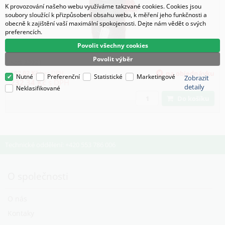
K provozování našeho webu využíváme takzvané cookies. Cookies jsou
soubory sloužící k přizpůsobení obsahu webu, k měření jeho funkčnosti a
obecně k zajištění vaší maximální spokojenosti. Dejte nám vědět o svých
preferencích.
Povolit všechny cookies
Povolit výběr
Kód:
23021
192.02
Kč
bez DPH
na objednávku
Nutné
Preferenční
Statistické
Marketingové
Zobrazit
232.34
Kč
s DPH
detaily
Neklasifikované
Do košíku
Technické oddělení: +420 553 786 006
O společnosti
O nás
Kontaky