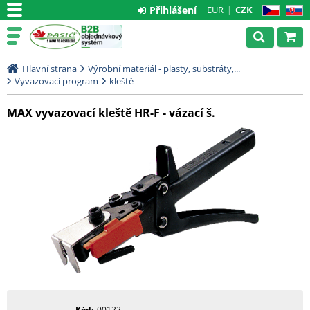
Přihlášení
EUR
CZK
CZ
SK
Hlavní strana
Výrobní materiál - plasty, substráty,...
Vyvazovací program
kleště
MAX vyvazovací kleště HR-F - vázací š.
Kód
00122