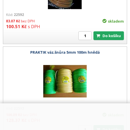
Kód:
22592
83.07
Kč
bez DPH
skladem
100.51
Kč
s DPH
Do košíku
PRAKTIK váz.šnůra 5mm 100m hnědá
Kód:
22593
106.09
Kč
bez DPH
skladem
128.37
Kč
s DPH
Do košíku