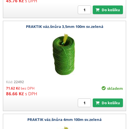
45.76
Kč
s DPH
Do košíku
PRAKTIK váz.šnůra 3,5mm 100m sv.zelená
Kód:
22492
71.62
Kč
bez DPH
skladem
86.66
Kč
s DPH
Do košíku
PRAKTIK váz.šnůra 4mm 100m sv.zelená