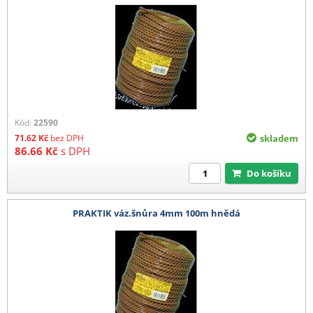
Kód:
22590
71.62
Kč
bez DPH
skladem
86.66
Kč
s DPH
Do košíku
PRAKTIK váz.šnůra 4mm 100m hnědá