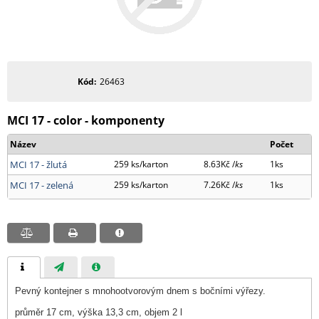
Kód
26463
MCI 17 - color - komponenty
Název
Počet
MCI 17 - žlutá
259 ks/karton
8.63Kč /
ks
1ks
MCI 17 - zelená
259 ks/karton
7.26Kč /
ks
1ks
Pevný kontejner s mnohootvorovým dnem s bočními výřezy.
průměr 17 cm, výška 13,3 cm, objem 2 l