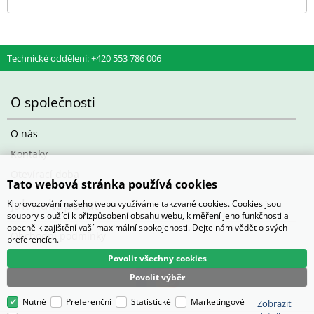
Technické oddělení: +420 553 786 006
O společnosti
O nás
Kontaky
Otevírací doba
Tato webová stránka používá cookies
Jak nakupovat
K provozování našeho webu využíváme takzvané cookies. Cookies jsou
soubory sloužící k přizpůsobení obsahu webu, k měření jeho funkčnosti a
obecně k zajištění vaší maximální spokojenosti. Dejte nám vědět o svých
Obchodní podmínky
preferencích.
Povolit všechny cookies
Povolit výběr
Nutné
Preferenční
Statistické
Marketingové
Zobrazit