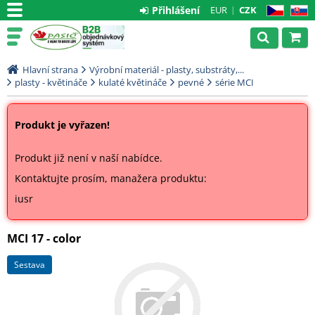
Přihlášení
EUR
CZK
CZ
SK
Hlavní strana
Výrobní materiál - plasty, substráty,...
plasty - květináče
kulaté květináče
pevné
série MCI
Produkt je vyřazen!
Produkt již není v naší nabídce.
Kontaktujte prosím, manažera produktu:
iusr
MCI 17 - color
sestava